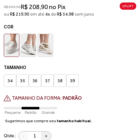
R$ 208,90 no Pix
19% 0FF
R$ 269,90
ou
R$ 219,90
em até
4x
de
R$ 54,98
sem juros
COR
TAMANHO
34
35
36
37
38
39
TAMANHO DA FORMA:
PADRÃO
Pequena
Padrão
Grande
Sugerimos que compre seu
tamanho habitual.
-
+
Qtde.: