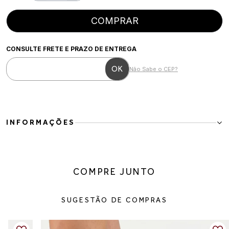
COMPRAR
CONSULTE FRETE E PRAZO DE ENTREGA
Não Sabe o CEP?
INFORMAÇÕES
Tênis Chunky Couro Vegano Areia Plataforma Conforto
Moderno e versátil, esse tênis chunky em couro vegano combina
estilo urbano com conforto absoluto. A sola robusta traz presença
COMPRE JUNTO
ao look, enquanto a paleta neutra permite combinações fáceis para
o dia a dia.
Detalhes do produto:
SUGESTÃO DE COMPRAS
Material: couro vegano com recortes em acabamento camurça
Fechamento: cadarço
Palmilha: macia e confortável