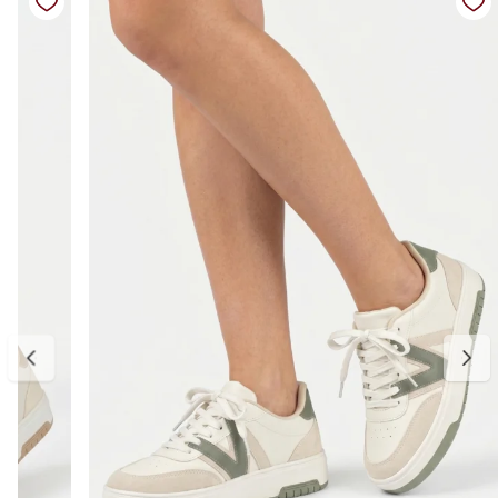
Solado: borracha com base tratorada leve
Bico: arredondado
Diferenciais: design chunky, visual moderno e fácil de combinar
Tabela de medidas:
34 — aproximadamente 22,7 cm
35 — aproximadamente 23,3 cm
36 — aproximadamente 24,0 cm
37 — aproximadamente 24,8 cm
38 — aproximadamente 25,5 cm
39 — aproximadamente 26,1 cm
Para escolher o tamanho ideal, meça seu pé do dedão até o
calcanhar e adicione cerca de 0,5 cm de folga para garantir conforto
no uso. Se estiver entre dois tamanhos, opte pelo maior para um
encaixe mais confortável. E, se precisar ajustar, a primeira troca é
gratuita.