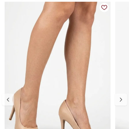
Fechamento: calce fácil
Salto: fino
Altura do salto: aproximadamente 9,5 cm
Bico: fino
Diferenciais: design atemporal e elegante, salto que valoriza a
silhueta, acabamento liso que facilita combinações do dia à noite
Medidas:
34 — aproximadamente 22,3 a 22,9 cm
35 — aproximadamente 23 a 23,6 cm
36 — aproximadamente 23,7 a 24,3 cm
37 — aproximadamente 24,4 a 25 cm
38 — aproximadamente 25,1 a 25,6 cm
39 — aproximadamente 25,7 a 26,4 cm
Para escolher o tamanho ideal, meça seu pé do dedão até o
calcanhar e adicione cerca de 0,5 cm de folga para garantir conforto
no uso. Se estiver entre dois tamanhos, opte pelo maior para um
encaixe mais confortável. E, se precisar ajustar, a primeira troca é
gratuita.