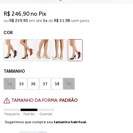
R$ 246,90 no Pix
ou
R$ 259,90
em até
5x
de
R$ 51,98
sem juros
COR
TAMANHO
34
35
36
37
38
39
TAMANHO DA FORMA:
PADRÃO
Pequena
Padrão
Grande
Sugerimos que compre seu
tamanho habitual.