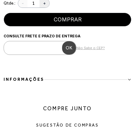
-
+
Qtde.:
COMPRAR
CONSULTE FRETE E PRAZO DE ENTREGA
Não Sabe o CEP?
INFORMAÇÕES
Scarpin em couro ecológico com salto fino
Modelo clássico e sofisticado, ideal para compor produções
elegantes com um toque moderno. O design de bico fino alonga a
COMPRE JUNTO
silhueta, enquanto o salto alto fino valoriza a postura e traz
feminilidade ao visual.
Detalhes do produto:
SUGESTÃO DE COMPRAS
Material: couro ecológico
Cor: preto com solado vermelho