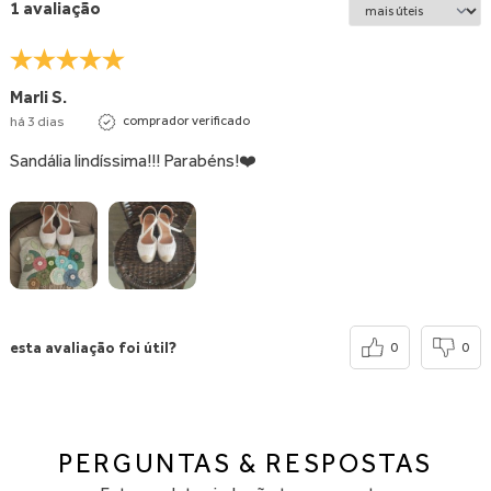
1 avaliação
Marli S.
há 3 dias
comprador verificado
Sandália lindíssima!!! Parabéns!❤️
esta avaliação foi útil?
0
0
PERGUNTAS & RESPOSTAS