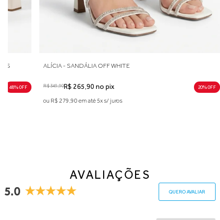
RASS
ALÍCIA - SANDÁLIA OFF WHITE
R$ 349,90
R$ 265,90 no pix
48% 0FF
20% 0FF
ou R$ 279,90 em até 5x s/ juros
AVALIAÇÕES
5.0
QUERO AVALIAR