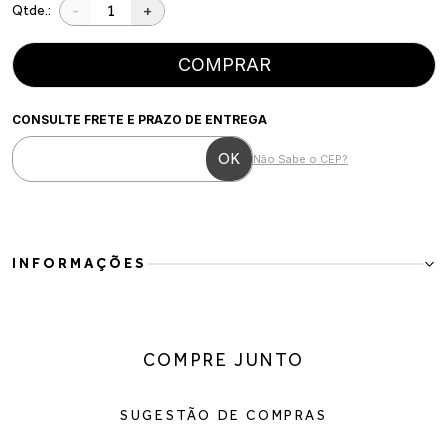
-
+
Qtde.:
COMPRAR
CONSULTE FRETE E PRAZO DE ENTREGA
Não Sabe o CEP?
INFORMAÇÕES
Sandália anabela em trama artesanal
Elegante e atemporal, essa sandália anabela combina o charme da
trama artesanal com a leveza do salto em corda. O design delicado
COMPRE JUNTO
com slingback garante firmeza ao caminhar, enquanto o visual
natural traz sofisticação para produções de verão.
Detalhes do produto:
SUGESTÃO DE COMPRAS
Material: têxtil tramado
Cor: off-white