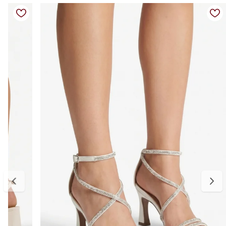
Fechamento: tira traseira (slingback)
Salto: aproximadamente 8 cm
Solado: anabela em corda, leve e estável
Bico: arredondado
Diferenciais: acabamento artesanal, confortável e versátil
Medidas:
34 — aproximadamente 22,6 cm
35 — aproximadamente 23,3 cm
36 — aproximadamente 24,0 cm
37 — aproximadamente 24,6 cm
38 — aproximadamente 25,3 cm
39 — aproximadamente 26,0 cm
Para escolher o tamanho ideal, meça seu pé do dedão até o
calcanhar e adicione cerca de 0,5 cm de folga para garantir conforto
no uso. Se estiver entre dois tamanhos, opte pelo maior para um
encaixe mais confortável. E, se precisar ajustar, a primeira troca é
gratuita.