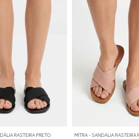
calcanhar e adicione cerca de 0,5 cm de folga para garantir confo
rimeira troca é gratuita.
NDÁLIA RASTEIRA PRETO
MITRA - SANDÁLIA RASTEIR