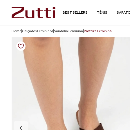
BEST SELLERS
TÊNIS
SAPAT
Home
|
Calçados Femininos
|
Sandália Feminina
|
Rasteira Feminina