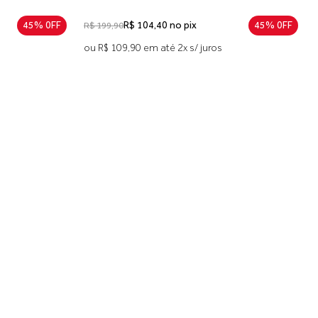
45% 0FF
R$ 104,40 no pix
45% 0FF
R$ 199,90
ou R$ 109,90 em até 2x s/ juros