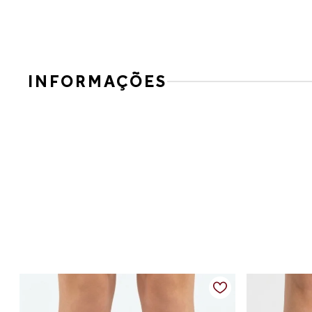
INFORMAÇÕES
Slide em tecido com tiras cruzadas
Casual e confortável, esse slide é ideal para o dia a dia. O
para diferentes combinações.
Detalhes do produto:
Material: tecido
Cor: marrom
Fechamento: calce fácil
Solado: leve e confortável
Diferenciais: tiras cruzadas que proporcionam melhor ajust
Medidas da palmilha:
34 — aproximadamente 22,6 cm