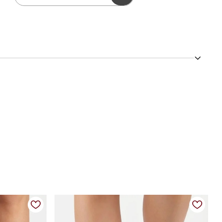
io ao pé, enquanto o design minimalista traz versatilidade