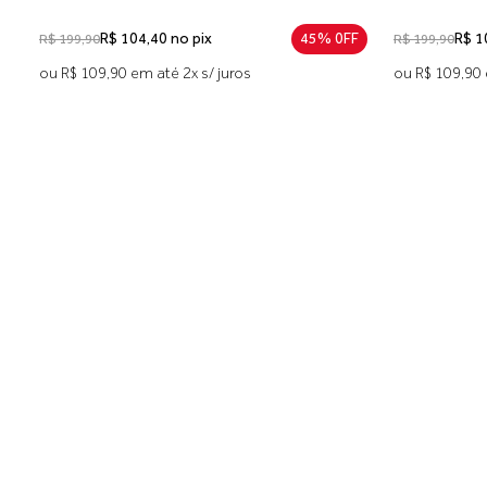
R$ 104,40 no pix
45% 0FF
R$ 1
R$ 199,90
R$ 199,90
ou R$ 109,90 em até 2x s/ juros
ou R$ 109,90 