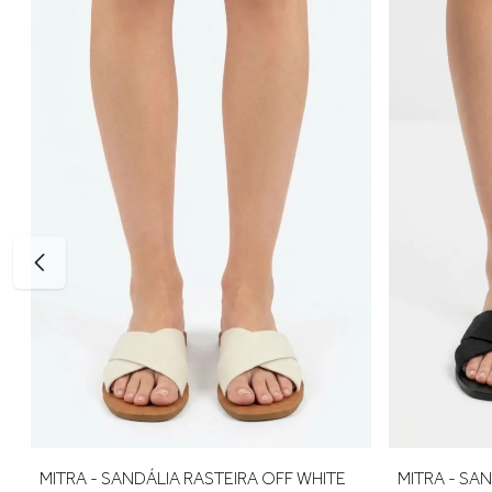
35 — aproximadamente 23,3 cm
36 — aproximadamente 24,0 cm
37 — aproximadamente 24,6 cm
38 — aproximadamente 25,3 cm
39 — aproximadamente 26,0 cm
Para escolher o tamanho ideal, meça seu pé do dedão até o 
para um encaixe mais confortável. E, se precisar ajustar, a p
MITRA - SANDÁLIA RASTEIRA OFF WHITE
MITRA - SA