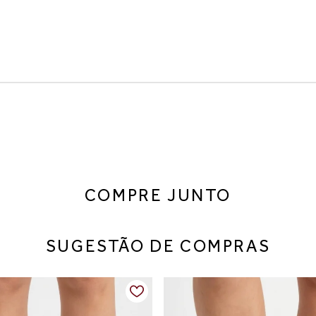
 cabedal em tecido com tiras largas cruzadas garante um ajuste mac
COMPRE JUNTO
SUGESTÃO DE COMPRAS
e e visual moderno