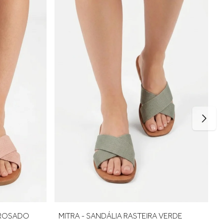
rto no uso. Se estiver entre dois tamanhos, opte pelo maior
A ROSADO
MITRA - SANDÁLIA RASTEIRA VERDE