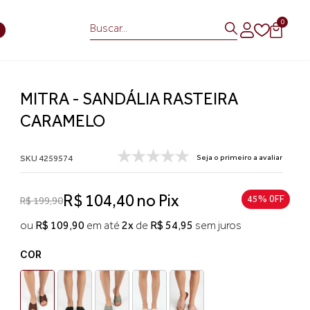
0
S
MITRA - SANDÁLIA RASTEIRA
CARAMELO
SKU 4259574
Seja o primeiro a avaliar
R$ 104,40 no Pix
45% 0FF
R$ 199,90
ou
R$ 109,90
em até
2x
de
R$ 54,95
sem juros
COR