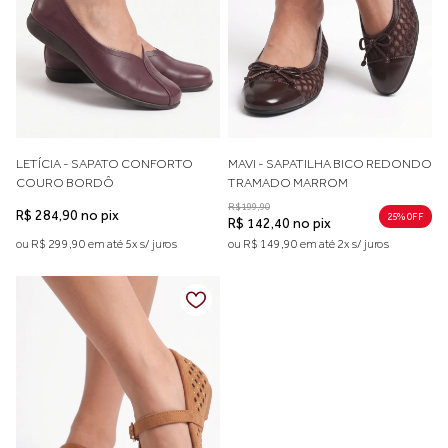
LETÍCIA - SAPATO CONFORTO
MAVI - SAPATILHA BICO REDONDO
COURO BORDÔ
TRAMADO MARROM
R$ 199,90
R$ 284,90 no pix
25% 0FF
R$ 142,40 no pix
ou R$ 299,90 em até 5x s/ juros
ou R$ 149,90 em até 2x s/ juros