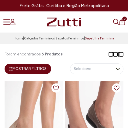
Frete Grátis : Curitiba e Região Metropolitana
0
Home
|
Calçados Femininos
|
Sapatos Femininos
|
Sapatilha Feminina
|
Foram encontrados
5 Produtos
MOSTRAR FILTROS
Selecione