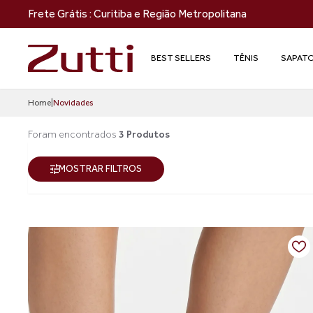
Frete Grátis : Curitiba e Região Metropolitana
BEST SELLERS
TÊNIS
SAPAT
Home
|
Novidades
Foram encontrados
3 Produtos
MOSTRAR FILTROS