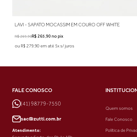
LAVI - SAPATO MOCASSIM EM COURO OFF WHITE
R$ 265,90 no pix
R$ 269,90
ou R$ 279,90 em até 5x s/ juros
FALE CONOSCO
INSTITUCIO
(41) 98779-7550
Quem somos
sac@zutti.com.br
Fale Conosco
Política de Priv
Atendimento: