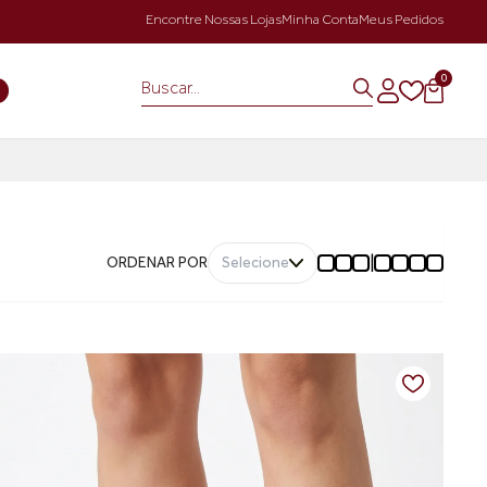
Encontre Nossas Lojas
Minha Conta
Meus Pedidos
0
S
|
ORDENAR POR
Selecione