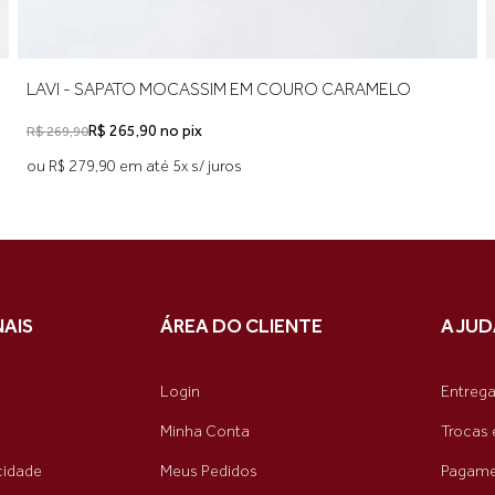
LAVI - SAPATO MOCASSIM EM COURO CARAMELO
R$ 265,90 no pix
R$ 269,90
ou R$ 279,90 em até 5x s/ juros
NAIS
ÁREA DO CLIENTE
AJUD
Login
Entreg
Minha Conta
Trocas 
acidade
Meus Pedidos
Pagame