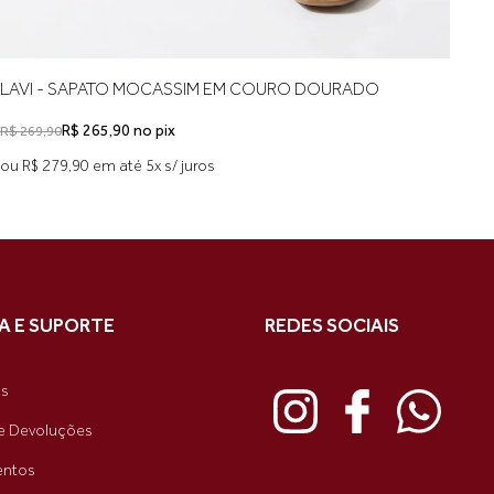
LAVI - SAPATO MOCASSIM EM COURO DOURADO
R$ 265,90 no pix
R$ 269,90
ou R$ 279,90 em até 5x s/ juros
A E SUPORTE
REDES SOCIAIS
as
e Devoluções
ntos