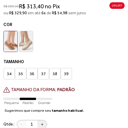
R$ 313,40 no Pix
15% 0FF
R$ 389,90
ou
R$ 329,90
em até
6x
de
R$ 54,98
sem juros
COR
TAMANHO
34
35
36
37
38
39
TAMANHO DA FORMA:
PADRÃO
Pequena
Padrão
Grande
Sugerimos que compre seu
tamanho habitual.
-
+
Qtde.: