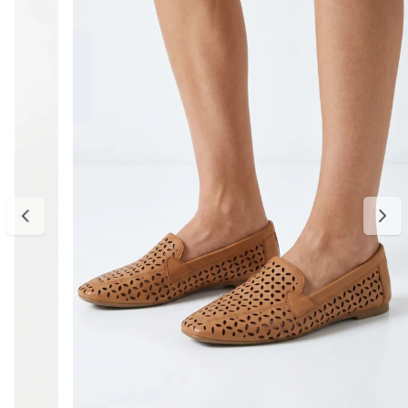
Material: couro
Cor: caramelo
Salto: baixo (plataforma)
Altura do salto: aproximadamente 3 cm
Diferenciais: palmilha termoconformada com insumos reciclados,
mais conforto e melhor adaptação ao pé, couro com textura suave,
sola com leve elevação que traz estabilidade, detalhe metálico
sofisticado no cabedal, design versátil para diferentes ocasiões
Medidas:
Disponível do 34 ao 39.
34 — aproximadamente 22,6 cm
35 — aproximadamente 23,3 cm
36 — aproximadamente 24 cm
37 — aproximadamente 24,6 cm
38 — aproximadamente 25,3 cm
39 — aproximadamente 26 cm
Para escolher o tamanho ideal, meça seu pé do dedão até o
calcanhar e adicione cerca de 0,5 cm de folga para garantir conforto
no uso. Se estiver entre dois tamanhos, opte pelo maior para um
encaixe mais confortável. E, se precisar ajustar, a primeira troca é
gratuita.