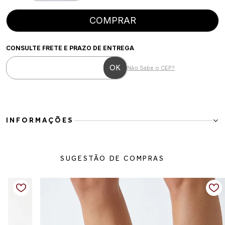
COMPRAR
CONSULTE FRETE E PRAZO DE ENTREGA
Não Sabe o CEP?
INFORMAÇÕES
Mocassim couro plataforma leve e elegante
Para a mulher moderna que busca conforto com um toque de
SUGESTÃO DE COMPRAS
sofisticação no dia a dia. Esse mocassim em couro combina leveza e
estabilidade com uma plataforma discreta, trazendo mais presença
sem perder a praticidade. A palmilha termoconformada, feita com
insumos reciclados, proporciona mais conforto ao caminhar
enquanto também contribui para escolhas mais conscientes. O
detalhe metálico finaliza o visual com elegância e versatilidade.
Detalhes do produto: