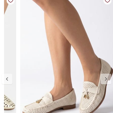
Material: couro
Cor: off white
Salto: baixo (plataforma)
Altura do salto: aproximadamente 3 cm
Diferenciais: palmilha termoconformada com insumos reciclados,
mais conforto e melhor adaptação ao pé, couro com textura suave,
sola com leve elevação que traz estabilidade, detalhe metálico
sofisticado no cabedal, design versátil para diferentes ocasiões
Medidas:
Disponível do 34 ao 39.
34 — aproximadamente 22,6 cm
35 — aproximadamente 23,3 cm
36 — aproximadamente 24 cm
37 — aproximadamente 24,6 cm
38 — aproximadamente 25,3 cm
39 — aproximadamente 26 cm
Para escolher o tamanho ideal, meça seu pé do dedão até o
calcanhar e adicione cerca de 0,5 cm de folga para garantir conforto
no uso. Se estiver entre dois tamanhos, opte pelo maior para um
encaixe mais confortável. E, se precisar ajustar, a primeira troca é
gratuita.