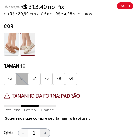
R$ 313,40 no Pix
15% 0FF
R$ 389,90
ou
R$ 329,90
em até
6x
de
R$ 54,98
sem juros
COR
TAMANHO
34
35
36
37
38
39
TAMANHO DA FORMA:
PADRÃO
Pequena
Padrão
Grande
Sugerimos que compre seu
tamanho habitual.
-
+
Qtde.: