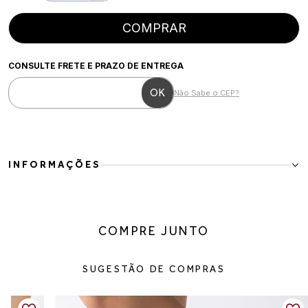
COMPRAR
CONSULTE FRETE E PRAZO DE ENTREGA
Não Sabe o CEP?
INFORMAÇÕES
Mocassim couro plataforma leve e elegante
Para a mulher moderna que busca conforto com um toque de
sofisticação no dia a dia. Esse mocassim em couro combina leveza e
COMPRE JUNTO
estabilidade com uma plataforma discreta, trazendo mais presença
sem perder a praticidade. A palmilha termoconformada, feita com
insumos reciclados, proporciona mais conforto ao caminhar
SUGESTÃO DE COMPRAS
enquanto também contribui para escolhas mais conscientes. O
detalhe metálico finaliza o visual com elegância e versatilidade.
Detalhes do produto: