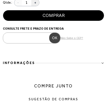
-
+
Qtde.:
COMPRAR
CONSULTE FRETE E PRAZO DE ENTREGA
Não Sabe o CEP?
INFORMAÇÕES
Bota Feminina Slouch em Couro Vegano Preto
A Bota Feminina Slouch em Couro Vegano Preto é a escolha
perfeita para mulheres que buscam elegância e personalidade em
COMPRE JUNTO
cada produção. Com design sofisticado, cano franzido e bico fino,
ela valoriza a silhueta e adiciona um toque fashion aos looks de
inverno.
SUGESTÃO DE COMPRAS
Confeccionada em couro vegano de acabamento macio, o modelo
possui salto bloco alto que oferece estabilidade e conforto para o