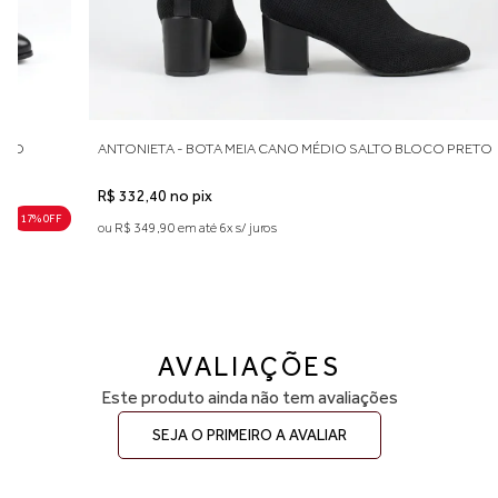
38 — aproximadamente 25,4 a 26,0 cm
39 — aproximadamente 26,1 a 26,6 cm
Indicamos medir o comprimento do pé para escolher o tamanho
ideal. Considere aproximadamente 0,5 cm de folga para maior
conforto no uso diário. Caso esteja entre duas numerações,
recomendamos optar pelo número maior. A primeira troca é grátis.
LTO
ANTONIETA - BOTA MEIA CANO MÉDIO SALTO BLOCO PRETO
R$ 332,40 no pix
17% 0FF
ou R$ 349,90 em até 6x s/ juros
AVALIAÇÕES
Este produto ainda não tem avaliações
SEJA O PRIMEIRO A AVALIAR