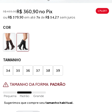
R$ 360,90 no Pix
17% 0FF
R$ 459,90
ou
R$ 379,90
em até
7x
de
R$ 54,27
sem juros
COR
TAMANHO
34
35
36
37
38
39
TAMANHO DA FORMA:
PADRÃO
Pequena
Padrão
Grande
Sugerimos que compre seu
tamanho habitual.