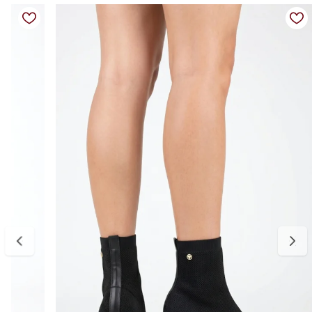
uso prolongado. O efeito slouch no cano traz movimento e
modernidade, tornando a bota uma peça versátil para compor
desde produções casuais até combinações mais sofisticadas.
Charmosa, elegante e atemporal, é aquele modelo indispensável
para quem deseja unir conforto e estilo em qualquer ocasião.
Detalhes do produto:
Material externo: Couro vegano
Cor: Preto
Salto: Bloco
Altura do salto: Aproximadamente 8 cm
Bico: Fino
Cano: Médio
Fechamento: Zíper lateral
Estilo: Slouch
Diferencial: Cano franzido com visual moderno e sofisticado
Palmilha: Macia e confortável
Forro: Têxtil
Tabela de medidas:
34 — aproximadamente 22,6 a 23,3 cm
35 — aproximadamente 23,4 a 24,0 cm
36 — aproximadamente 24,1 a 24,8 cm
37 — aproximadamente 24,9 a 25,3 cm