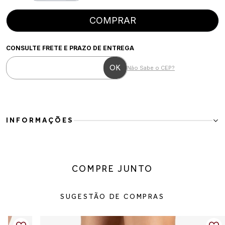
COMPRAR
CONSULTE FRETE E PRAZO DE ENTREGA
Não Sabe o CEP?
INFORMAÇÕES
Scarpin Feminino Anabela em Couro Vegano Bordô
O Scarpin Feminino Anabela em Couro Vegano Bordô combina
elegância, conforto e versatilidade em um único modelo. Com
COMPRE JUNTO
design clássico, bico fino e salto anabela, ele é perfeito para quem
busca um visual sofisticado sem abrir mão da estabilidade e do
conforto ao longo do dia.
SUGESTÃO DE COMPRAS
Seu acabamento em couro vegano proporciona um visual refinado
e atemporal, enquanto o salto anabela oferece mais segurança ao
caminhar e ajuda a alongar a silhueta de forma elegante.