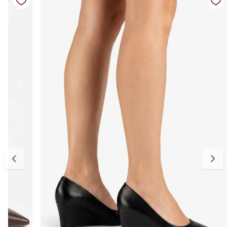
Um modelo curinga para acompanhar produções de trabalho,
eventos e ocasiões especiais com muito estilo.
Detalhes do produto:
Material externo: Couro vegano
Cor: Bordô
Salto: Anabela
Altura do salto: Aproximadamente 8,5 cm
Bico: Fino
Estilo: Scarpin clássico
Diferencial: Salto anabela que proporciona mais estabilidade e
conforto
Palmilha: Macia e confortável
Tabela de medidas:
34 — aproximadamente 23 cm
35 — aproximadamente 23,5 cm
36 — aproximadamente 24 cm
37 — aproximadamente 24,5 cm
38 — aproximadamente 25 cm
39 — aproximadamente 25 cm
Indicamos medir o comprimento do pé para escolher o tamanho
ideal. Considere aproximadamente 0,5 cm de folga para maior
conforto no uso diário. Caso esteja entre duas numerações,