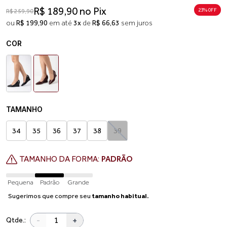
R$ 189,90 no Pix
23% 0FF
R$ 259,90
ou
R$ 199,90
em até
3x
de
R$ 66,63
sem juros
COR
TAMANHO
34
35
36
37
38
39
TAMANHO DA FORMA:
PADRÃO
Pequena
Padrão
Grande
Sugerimos que compre seu
tamanho habitual.
-
+
Qtde.: