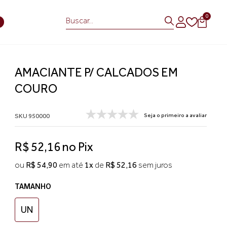
0
S
AMACIANTE P/ CALCADOS EM
COURO
SKU 950000
Seja o primeiro a avaliar
R$ 52,16 no Pix
ou
R$ 54,90
em até
1x
de
R$ 52,16
sem juros
TAMANHO
UN