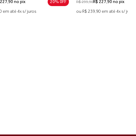
20% 0FF
R$ 227,90 no pix
20% 0FF
R$ 299,90
ou R$ 239,90 em até 4x s/ juros