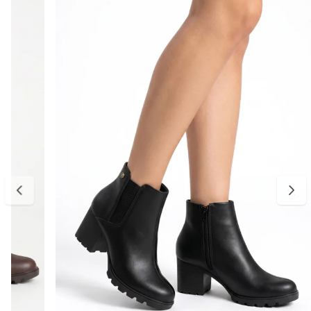
O salto bloco alto oferece estabilidade e conforto no caminhar,
enquanto o bico fino alonga a silhueta e reforça o visual refinado.
Ideal para compor looks com vestidos, saias, alfaiataria ou jeans, é
uma peça poderosa e atemporal para produções sofisticadas.
Detalhes do produto:
Material externo: Verniz
Cor: Preto
Modelo: Bota feminina 2 em 1
Diferencial: Capa removível
Salto: Bloco alto
Altura do salto: aproximadamente 8,5 cm
Bico: Fino
Fechamento: Zíper lateral
Solado: Emborrachado
Palmilha: Macia e confortável
Estilo: Elegante, moderno e sofisticado
Tabela de medidas:
34 — aproximadamente 22,6 a 23,3 cm
35 — aproximadamente 23,4 a 24 cm
36 — aproximadamente 24,1 a 24,8 cm
37 — aproximadamente 24,9 a 25,3 cm
38 — aproximadamente 25,4 a 26 cm