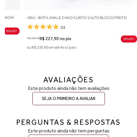
39 — aproximadamente 26,1 a 26,6 cm
Indicamos medir o comprimento do pé para escolher o tamanho
ideal. Considere aproximadamente 0,5 cm de folga para maior
 MARROM
ARIA - BOTA ANKLE CANO CURTO SALTO BLOCO PRETO
conforto no uso diário. Caso esteja entre duas numerações,
recomendamos optar pelo número maior. A primeira troca é grátis.
(1)
31% 0FF
R$ 349,90
R$ 227,90 no pix
31% 0FF
ou R$ 239,90 em até 4x s/ juros
AVALIAÇÕES
Este produto ainda não tem avaliações
SEJA O PRIMEIRO A AVALIAR
PERGUNTAS & RESPOSTAS
Este produto ainda não tem perguntas