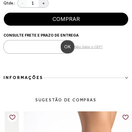
-
+
Qtde.:
COMPRAR
CONSULTE FRETE E PRAZO DE ENTREGA
Não Sabe o CEP?
INFORMAÇÕES
Bota Feminina 2 em 1 em Verniz Preto
A Bota Feminina 2 em 1 em Verniz Preto é um modelo marcante e
SUGESTÃO DE COMPRAS
sofisticado, perfeito para quem busca elegância com versatilidade.
Seu grande diferencial está na capa removível, que permite
transformar o visual da bota e criar duas propostas de styling em
um único modelo.
Confeccionada em material com acabamento envernizado, possui
brilho elegante e toque moderno que valoriza qualquer produção.