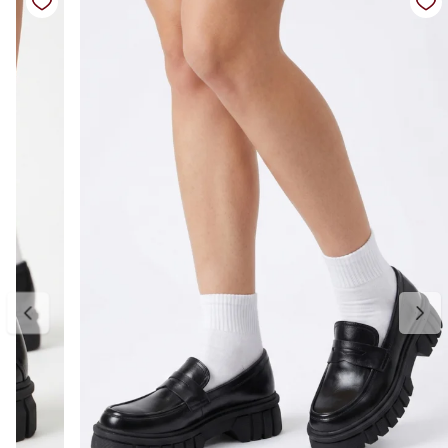
estabilidade e praticidade para acompanhar a rotina com conforto.
Perfeito para usar com alfaiataria, jeans, vestidos ou looks mais
leves, é uma peça curinga para quem busca elegância sem esforço.
Detalhes do produto:
Material externo: Couro
Cor: Preto
Modelo: Mocassim feminino
Solado: Emborrachado antiderrapante
Bico: Arredondado
Palmilha: Macia e confortável
Estilo: Casual elegante
Tabela de medidas:
34 — aproximadamente 22,6 cm
35 — aproximadamente 23,3 cm
36 — aproximadamente 24,0 cm
37 — aproximadamente 24,6 cm
38 — aproximadamente 25,3 cm
39 — aproximadamente 26,0 cm
Indicamos medir o comprimento do pé para escolher o tamanho
ideal. Considere aproximadamente 0,5 cm de folga para maior
conforto no uso diário. Caso esteja entre duas numerações,
recomendamos optar pelo número maior. A primeira troca é grátis.