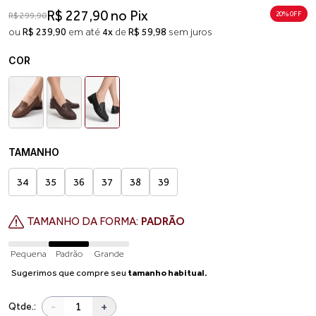
R$ 227,90 no Pix
20% 0FF
R$ 299,90
ou
R$ 239,90
em até
4x
de
R$ 59,98
sem juros
COR
TAMANHO
34
35
36
37
38
39
TAMANHO DA FORMA:
PADRÃO
Pequena
Padrão
Grande
Sugerimos que compre seu
tamanho habitual.
-
+
Qtde.: