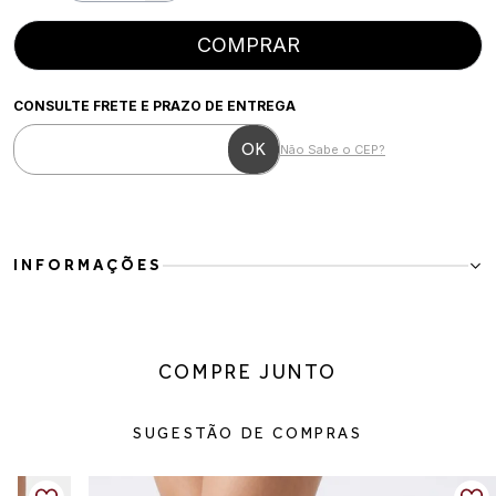
COMPRAR
CONSULTE FRETE E PRAZO DE ENTREGA
Não Sabe o CEP?
INFORMAÇÕES
Mocassim Feminino em Couro Preto
O Mocassim Feminino em Couro Preto é um clássico atemporal que
une sofisticação, conforto e versatilidade para o dia a dia. Com
COMPRE JUNTO
design clean e acabamento elegante, o modelo traz um visual
refinado que combina facilmente com produções casuais e mais
alinhadas.
SUGESTÃO DE COMPRAS
Produzido em couro com textura natural, oferece maciez e
conforto durante o uso. O recorte frontal tradicional valoriza o
estilo clássico do mocassim, enquanto o solado leve garante