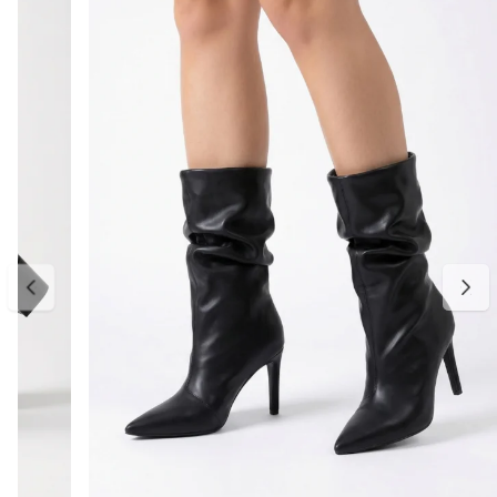
Detalhes do produto
Material: Couro vegano
Cor: Preto
Salto: Fino
Fechamento: Zíper lateral
Bico: Fino
Design minimalista e elegante
Tabela de medidas
34: aproximadamente 22,6 a 23,3 cm
35: aproximadamente 23,4 a 24 cm
36: aproximadamente 24,1 a 24,8 cm
37: aproximadamente 24,9 a 25,3 cm
38: aproximadamente 25,4 a 26 cm
39: aproximadamente 26,1 a 26,6 cm
Para escolher o tamanho ideal, meça o comprimento do pé do
dedão ao calcanhar e considere aproximadamente 0,5 cm de folga
para maior conforto. Caso sua medida fique entre duas
numerações, recomendamos optar pelo número maior. A primeira
troca é gratuita.