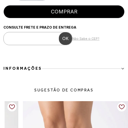
COMPRAR
CONSULTE FRETE E PRAZO DE ENTREGA
Não Sabe o CEP?
INFORMAÇÕES
Para mulheres que buscam um visual sofisticado e atemporal, esta
bota de cano médio é a escolha perfeita. Seu design clean, aliado
SUGESTÃO DE COMPRAS
ao bico fino e ao salto delicado, cria uma silhueta elegante que
combina com vestidos, saias, calças de alfaiataria e jeans.
Confeccionada em couro vegano de alta qualidade, oferece toque
macio e excelente acabamento. O fechamento por zíper lateral
proporciona praticidade no calce, enquanto o salto fino valoriza a
postura sem abrir mão do conforto para acompanhar diferentes
ocasiões, do trabalho aos eventos especiais.