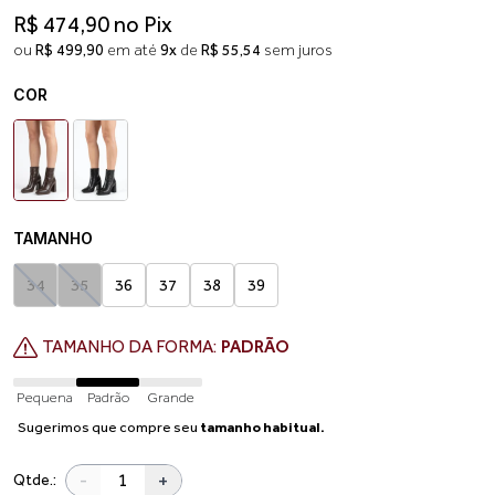
R$ 474,90 no Pix
ou
R$ 499,90
em até
9x
de
R$ 55,54
sem juros
COR
TAMANHO
34
35
36
37
38
39
TAMANHO DA FORMA:
PADRÃO
Pequena
Padrão
Grande
Sugerimos que compre seu
tamanho habitual.
-
+
Qtde.: