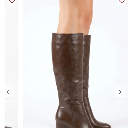
Salto: alto (bloco)
Altura do salto: 9,5 cm
Altura do cano: aproximadamente 23 cm (incluindo o salto)
Diferenciais: couro com acabamento sofisticado, salto bloco que
oferece mais estabilidade, design elegante que alonga a silhueta,
estrutura confortável para uso prolongado, modelo versátil para
diferentes ocasiões
Medidas:
Disponível do 34 ao 39.
34 — aproximadamente 23,0 cm
35 — aproximadamente 23,5 cm
36 — aproximadamente 24,5 cm
37 — aproximadamente 25,0 cm
38 — aproximadamente 25,5 cm
39 — aproximadamente 26,0 cm
Para escolher o tamanho ideal, meça seu pé do dedão até o
calcanhar e adicione cerca de 0,5 cm de folga para garantir conforto
no uso. Se estiver entre dois tamanhos, opte pelo maior para um
encaixe mais confortável. E, se precisar ajustar, a primeira troca é
gratuita.