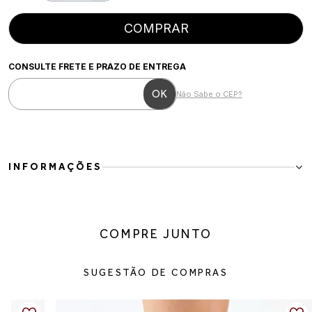
COMPRAR
CONSULTE FRETE E PRAZO DE ENTREGA
Não Sabe o CEP?
INFORMAÇÕES
Bota couro salto alto elegante e marcante
Para a mulher moderna que busca elegância com presença e
sofisticação. Essa bota em couro combina um design clean com
COMPRE JUNTO
salto alto bloco, trazendo imponência ao visual sem abrir mão do
conforto. O formato estruturado alonga a silhueta e valoriza
produções que vão do trabalho ao noturno com facilidade.
SUGESTÃO DE COMPRAS
Detalhes do produto:
Material: couro
Cor: marrom