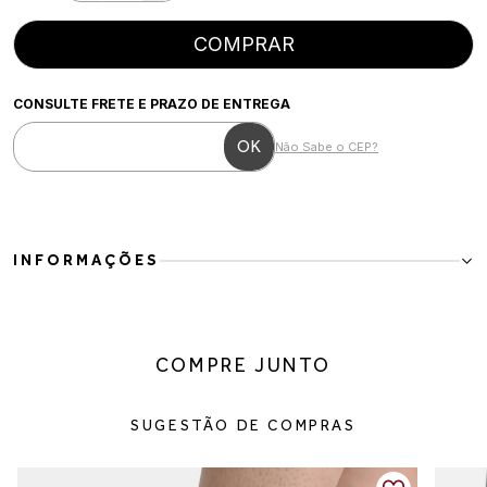
COMPRAR
CONSULTE FRETE E PRAZO DE ENTREGA
Não Sabe o CEP?
INFORMAÇÕES
Tênis Feminino Casual em Têxtil Caramelo com Off White
O Tênis Feminino Casual em Têxtil Caramelo com Off White é a
escolha perfeita para quem busca conforto, leveza e versatilidade
COMPRE JUNTO
no dia a dia. Com design minimalista e inspiração retrô esportiva, o
modelo combina facilmente com diferentes estilos e ocasiões.
Produzido em material têxtil respirável com acabamento macio,
SUGESTÃO DE COMPRAS
oferece excelente conforto durante o uso. Os detalhes em off
white deixam o visual clean e sofisticado, enquanto o solado
emborrachado garante estabilidade e segurança ao caminhar.