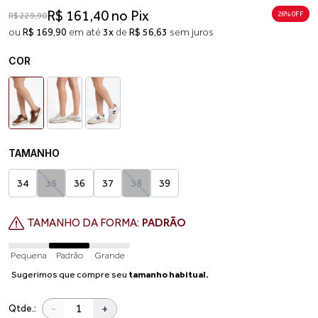
R$ 161,40 no Pix
26% 0FF
R$ 229,90
ou
R$ 169,90
em até
3x
de
R$ 56,63
sem juros
COR
TAMANHO
34
35
36
37
38
39
TAMANHO DA FORMA:
PADRÃO
Pequena
Padrão
Grande
Sugerimos que compre seu
tamanho habitual.
-
+
Qtde.: