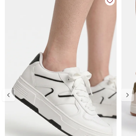
Ideal para compor looks casuais com jeans, alfaiataria, vestidos ou
peças mais leves, esse tênis é uma opção prática e estilosa para
todas as estações.
Detalhes do produto:
Material externo: Têxtil
Cor: Caramelo com off white
Modelo: Tênis casual feminino
Fechamento: Cadarço
Solado: Emborrachado leve e antiderrapante
Estilo: Casual retrô esportivo
Bico: Arredondado
Palmilha: Macia e confortável