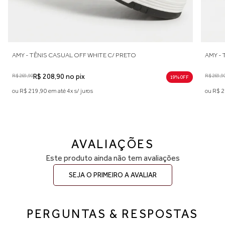
AMY - TÊNIS CASUAL OFF WHITE C/ PRETO
AMY - TÊ
R$ 269,90
R$ 208,90 no pix
R$ 269,90
R$
19% 0FF
ou R$ 219,90 em até 4x s/ juros
ou R$ 219,9
AVALIAÇÕES
Este produto ainda não tem avaliações
SEJA O PRIMEIRO A AVALIAR
PERGUNTAS & RESPOSTAS