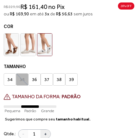
R$ 161,40 no Pix
26% 0FF
R$ 229,90
ou
R$ 169,90
em até
3x
de
R$ 56,63
sem juros
COR
TAMANHO
34
35
36
37
38
39
TAMANHO DA FORMA:
PADRÃO
Pequena
Padrão
Grande
Sugerimos que compre seu
tamanho habitual.
-
+
Qtde.: