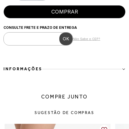
COMPRAR
CONSULTE FRETE E PRAZO DE ENTREGA
Não Sabe o CEP?
INFORMAÇÕES
Tênis Feminino Casual em Têxtil Off White com Cinza e Preto
O Tênis Feminino Casual em Têxtil Off White com Cinza e Preto é a
escolha perfeita para quem busca conforto, leveza e versatilidade
COMPRE JUNTO
no dia a dia. Com design minimalista e inspiração retrô esportiva, o
modelo combina facilmente com diferentes estilos e ocasiões.
Produzido em material têxtil respirável com acabamento macio,
SUGESTÃO DE COMPRAS
oferece excelente conforto durante o uso. Os detalhes em off
white deixam o visual clean e sofisticado, enquanto o solado
emborrachado garante estabilidade e segurança ao caminhar.