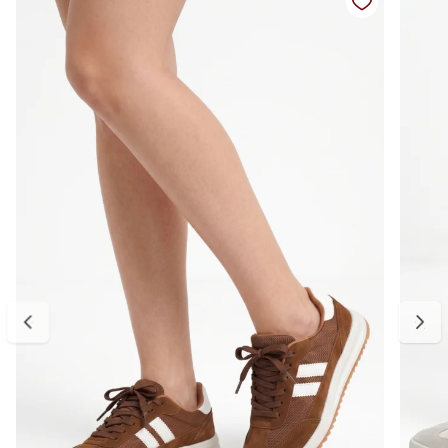
Ideal para compor looks casuais com jeans, alfaiataria, vestidos ou
peças mais leves, esse tênis é uma opção prática e estilosa para
todas as estações.
Detalhes do produto:
Material externo: Têxtil
Cor: Off white com cinza e preto
Modelo: Tênis casual feminino
Fechamento: Cadarço
Solado: Emborrachado leve e antiderrapante
Estilo: Casual retrô esportivo
Bico: Arredondado
Palmilha: Macia e confortável