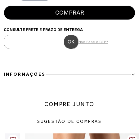
COMPRAR
CONSULTE FRETE E PRAZO DE ENTREGA
Não Sabe o CEP?
INFORMAÇÕES
Scarpin Feminino em Preto
O Scarpin Feminino em Preto é um clássico indispensável no
guarda-roupa, perfeito para quem busca elegância, versatilidade e
COMPRE JUNTO
conforto em um único modelo. Com design minimalista e
sofisticado, ele valoriza diferentes produções, do look social ao
casual chic.
SUGESTÃO DE COMPRAS
Confeccionado em couro, possui acabamento macio e refinado,
garantindo conforto e ótimo ajuste ao pé. O bico fino alonga a
silhueta e traz um visual elegante, enquanto o salto médio oferece