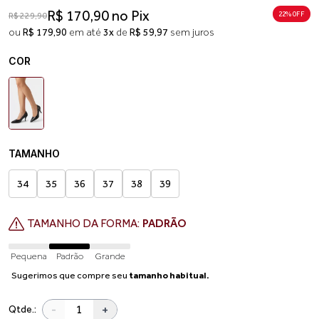
R$ 170,90 no Pix
22% 0FF
R$ 229,90
ou
R$ 179,90
em até
3x
de
R$ 59,97
sem juros
COR
TAMANHO
34
35
36
37
38
39
TAMANHO DA FORMA:
PADRÃO
Pequena
Padrão
Grande
Sugerimos que compre seu
tamanho habitual.
-
+
Qtde.: