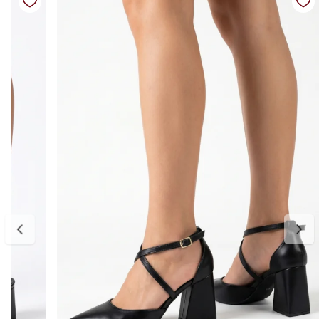
estabilidade e praticidade para o uso no dia a dia ou ocasiões
especiais.
Atemporal e versátil, combina facilmente com alfaiataria, vestidos,
saias e jeans, sendo uma peça curinga para composições
sofisticadas e femininas.
Detalhes do produto:
Material externo: Couro ecológico
Cor: Preto
Modelo: Scarpin feminino clássico
Salto: Fino médio
Altura do salto: aproximadamente 5,5 cm
Bico: Fino
Solado: Emborrachado
Palmilha: Macia e confortável
Estilo: Clássico, elegante e versátil