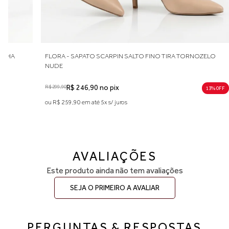
MELHA
FLORA - SAPATO SCARPIN SALTO FINO TIRA TORNOZELO
NUDE
R$ 299,90
R$ 246,90 no pix
13% 0FF
ou R$ 259,90 em até 5x s/ juros
AVALIAÇÕES
Este produto ainda não tem avaliações
SEJA O PRIMEIRO A AVALIAR
PERGUNTAS & RESPOSTAS