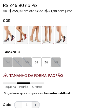
R$ 246,90 no Pix
ou
R$ 259,90
em até
5x
de
R$ 51,98
sem juros
COR
TAMANHO
34
35
36
37
38
39
TAMANHO DA FORMA:
PADRÃO
Pequena
Padrão
Grande
Sugerimos que compre seu
tamanho habitual.
-
+
Qtde.: