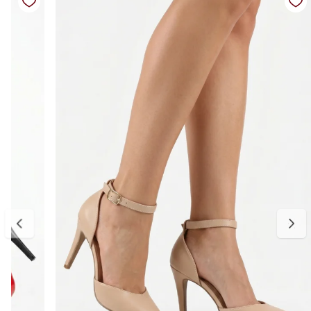
Salto: fino
Altura do salto: aproximadamente 9,5 cm
Bico: fino
Diferenciais: design atemporal e elegante, salto que valoriza a
silhueta, acabamento liso que facilita combinações do dia à noite
Medidas:
34 — aproximadamente 22,3 a 22,9 cm
35 — aproximadamente 23 a 23,6 cm
36 — aproximadamente 23,7 a 24,3 cm
37 — aproximadamente 24,4 a 25 cm
38 — aproximadamente 25,1 a 25,6 cm
39 — aproximadamente 25,7 a 26,4 cm
Para escolher o tamanho ideal, meça seu pé do dedão até o
calcanhar e adicione cerca de 0,5 cm de folga para garantir conforto
no uso. Se estiver entre dois tamanhos, opte pelo maior para um
encaixe mais confortável. E, se precisar ajustar, a primeira troca é
gratuita.