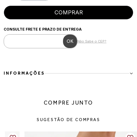
COMPRAR
CONSULTE FRETE E PRAZO DE ENTREGA
Não Sabe o CEP?
INFORMAÇÕES
Scarpin em couro ecológico com salto fino
Modelo clássico e sofisticado, ideal para compor produções
elegantes com um toque moderno. O design de bico fino alonga a
COMPRE JUNTO
silhueta, enquanto o salto alto fino valoriza a postura e traz
feminilidade ao visual.
Detalhes do produto:
SUGESTÃO DE COMPRAS
Material: couro ecológico
Cor: off white
Fechamento: calce fácil