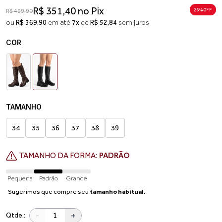
R$ 351,40 no Pix
26% 0FF
R$ 499,90
ou
R$ 369,90
em até
7x
de
R$ 52,84
sem juros
COR
TAMANHO
34
35
36
37
38
39
TAMANHO DA FORMA:
PADRÃO
Pequena
Padrão
Grande
Sugerimos que compre seu
tamanho habitual.
-
+
Qtde.: