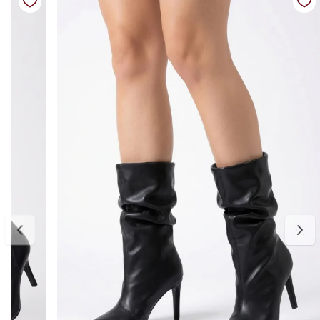
estilo.
Detalhes do produto
Material: Couro vegano
Cor: Preto
Solado: Tratorado
Fechamento: Zíper lateral
Diferencial: Fivela decorativa e elástico para melhor ajuste no cano
Bico: Redondo
Tabela de medidas
34: aproximadamente 22,6 a 23,3 cm
35: aproximadamente 23,4 a 24 cm
36: aproximadamente 24,1 a 24,8 cm
37: aproximadamente 24,9 a 25,3 cm
38: aproximadamente 25,4 a 26 cm
39: aproximadamente 26,1 a 26,6 cm
Para escolher o tamanho ideal, meça o comprimento do pé do
dedão ao calcanhar e considere aproximadamente 0,5 cm de folga
para maior conforto. Caso sua medida fique entre duas
numerações, recomendamos optar pelo número maior. A primeira
troca é gratuita.