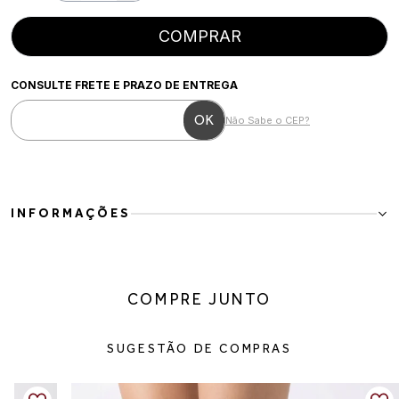
COMPRAR
CONSULTE FRETE E PRAZO DE ENTREGA
Não Sabe o CEP?
INFORMAÇÕES
Para mulheres que buscam unir atitude, conforto e versatilidade,
esta bota é a escolha ideal. O design robusto com solado tratorado
e detalhe de fivela traz personalidade ao visual, sem abrir mão da
COMPRE JUNTO
elegância para compor produções do dia a dia.
Confeccionada em couro vegano de alta qualidade, possui cano
longo com fechamento por zíper lateral, facilitando o calce, além de
SUGESTÃO DE COMPRAS
elástico discreto na parte superior para proporcionar melhor ajuste
à perna. O solado tratorado oferece mais estabilidade e segurança,
tornando o modelo perfeito para acompanhar a rotina com muito