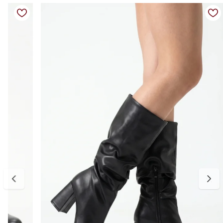
Cor: Preto
Altura do cano: aproximadamente 26 cm
Forro: interno totalmente forrado com pelinhos macios, garantindo
máximo conforto térmico
Solado: leve, flexível e antiderrapante
Fechamento: calce fácil
Diferenciais: acabamento aconchegante, cano com pelúcia externa
e interna, ideal para dias frios
Tabela de medidas:
34 — aproximadamente 22,6 a 23,3 cm
35 — aproximadamente 23,4 a 24,0 cm
36 — aproximadamente 24,1 a 24,8 cm
37 — aproximadamente 24,9 a 25,3 cm
38 — aproximadamente 25,4 a 26,0 cm
39 — aproximadamente 26,1 a 26,6 cm
40 — aproximadamente 26,7 a 27,3 cm
Para escolher o tamanho ideal, meça seu pé do dedão até o
calcanhar e adicione cerca de 0,5 cm de folga para garantir conforto
no uso. Se estiver entre dois tamanhos, opte pelo maior para um
encaixe mais confortável. E, se precisar ajustar, a primeira troca é
gratuita.