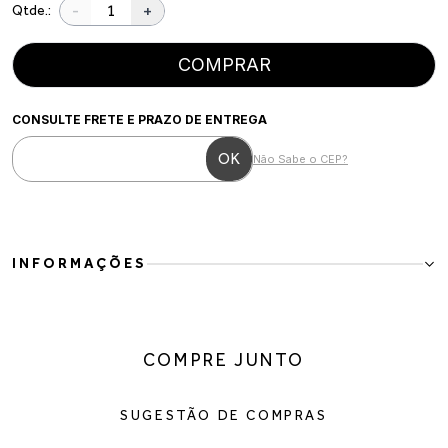
-
+
Qtde.:
COMPRAR
CONSULTE FRETE E PRAZO DE ENTREGA
Não Sabe o CEP?
INFORMAÇÕES
Bota 2 em 1 Estilo UGG Inverno Camurça Forrada com Pelinhos
Cinza
Perfeita para os dias frios, essa bota estilo UGG em camurça cinza
COMPRE JUNTO
une conforto e estilo em uma proposta acolhedora e versátil. Com
visual moderno e toque macio, é ideal para compor looks de
inverno com praticidade.
SUGESTÃO DE COMPRAS
Detalhes do produto:
Material: Camurça