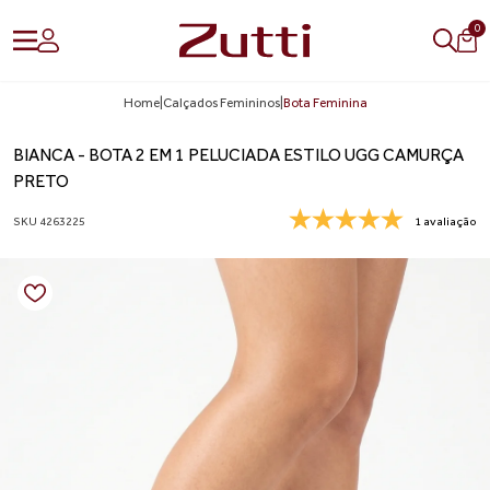
0
Home
|
Calçados Femininos
|
Bota Feminina
BIANCA - BOTA 2 EM 1 PELUCIADA ESTILO UGG CAMURÇA
PRETO
SKU 4263225
1 avaliação