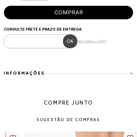
COMPRAR
CONSULTE FRETE E PRAZO DE ENTREGA
Não Sabe o CEP?
INFORMAÇÕES
Bota Feminina Cano Alto em Couro Marrom Salto Bloco Elegante
Inverno
A Bota Feminina Cano Alto em Couro é a escolha perfeita para
COMPRE JUNTO
quem busca elegância, conforto e versatilidade nos dias mais frios.
Com design sofisticado e atemporal, o modelo possui cano alto
estruturado que valoriza o visual e combina facilmente com
SUGESTÃO DE COMPRAS
vestidos, saias, jeans e produções de inverno.
Produzida em couro de alta qualidade, a bota apresenta
acabamento moderno, toque macio e excelente ajuste nas pernas.