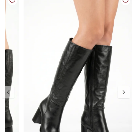
O salto bloco de 8 cm proporciona estabilidade e conforto para o
uso prolongado, enquanto o bico levemente fino traz um visual
elegante e feminino.
O fechamento lateral facilita o calce e garante praticidade no dia a
dia. Seu solado em borracha antiderrapante oferece mais
segurança ao caminhar.
Detalhes do produto:
Material externo: Couro
Forro interno: Tecido
Solado: Borracha antiderrapante
Altura do salto: aproximadamente 8 cm
Altura do cano: aproximadamente 38 cm
Circunferência do cano: aproximadamente 34 cm
Tipo de salto: Bloco
Bico: Levemente fino
Fechamento: Zíper lateral
Cor: Preta
Tabela de medidas:
34 — aproximadamente 22,5 cm
35 — aproximadamente 23,0 cm
36 — aproximadamente 23,5 cm
37 — aproximadamente 24,5 cm