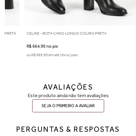
38 — aproximadamente 25,0 cm
39 — aproximadamente 25,5 cm
Indicamos medir o comprimento do pé para escolher o tamanho
ideal. Considere aproximadamente 0,5 cm de folga para maior
conforto no uso diário. Caso esteja entre duas numerações,
recomendamos optar pelo número maior. A primeira troca é grátis.
RO PRETA
CELINE - BOTA CANO LONGO COURO PRETA
R$ 664,90 no pix
ou R$ 699,90 em até 10x s/ juros
AVALIAÇÕES
Este produto ainda não tem avaliações
SEJA O PRIMEIRO A AVALIAR
PERGUNTAS & RESPOSTAS