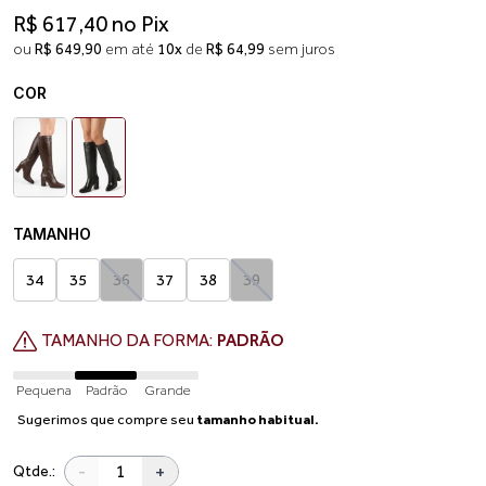
R$ 617,40 no Pix
ou
R$ 649,90
em até
10x
de
R$ 64,99
sem juros
COR
TAMANHO
34
35
36
37
38
39
TAMANHO DA FORMA:
PADRÃO
Pequena
Padrão
Grande
Sugerimos que compre seu
tamanho habitual.
-
+
Qtde.: