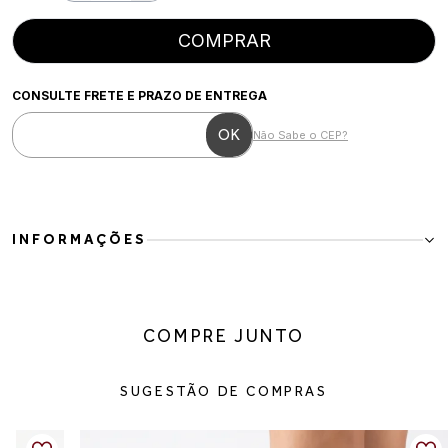
COMPRAR
CONSULTE FRETE E PRAZO DE ENTREGA
Não Sabe o CEP?
INFORMAÇÕES
Bota Feminina Cano Médio Slouch Marrom em Couro Elegante
Confortável
A Bota Feminina Cano Médio Slouch em Couro é perfeita para quem
COMPRE JUNTO
busca um visual elegante, versátil e confortável para os dias mais
frios. Com design moderno e acabamento enrugado no cano, o
modelo traz um toque sofisticado e atemporal que combina
SUGESTÃO DE COMPRAS
facilmente com diferentes estilos e ocasiões.
Produzida em couro de alta qualidade, a bota possui toque macio,
excelente durabilidade e ajuste confortável aos pés. O cano médio