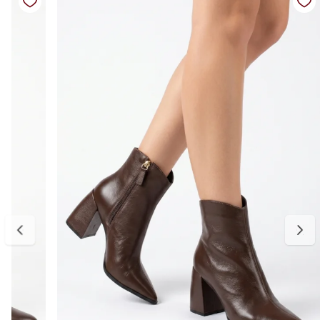
slouchy cria um visual moderno e estiloso, ideal para combinar com
jeans, vestidos, saias e produções de inverno.
Seu salto baixo garante conforto para o uso diário, enquanto o
fechamento lateral em zíper facilita o calce e proporciona
praticidade no dia a dia.
Detalhes do produto:
Material externo: Couro
Material interno: Forro macio e confortável
Solado: Borracha antiderrapante
Modelo: Cano médio slouch / enrugado
Tipo de salto: Baixo
Bico: Fino levemente arredondado
Fechamento: Zíper lateral
Cor: Marrom café
Tabela de medidas:
34 — aproximadamente 21,5 cm
35 — aproximadamente 22,0 cm
36 — aproximadamente 23,0 cm
37 — aproximadamente 23,5 cm
38 — aproximadamente 24,0 cm
39 — aproximadamente 24,5 cm
Indicamos medir o comprimento do pé para escolher o tamanho