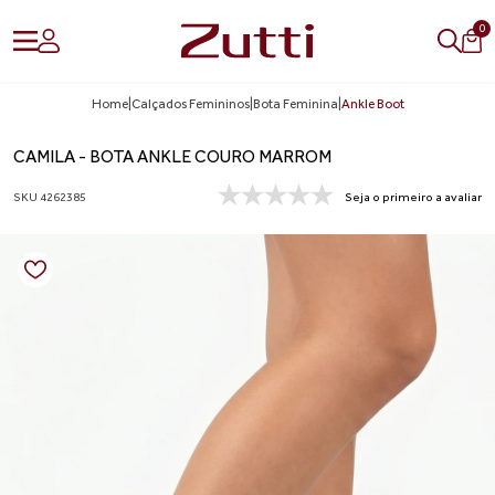
0
Home
|
Calçados Femininos
|
Bota Feminina
|
Ankle Boot
CAMILA - BOTA ANKLE COURO MARROM
SKU 4262385
Seja o primeiro a avaliar