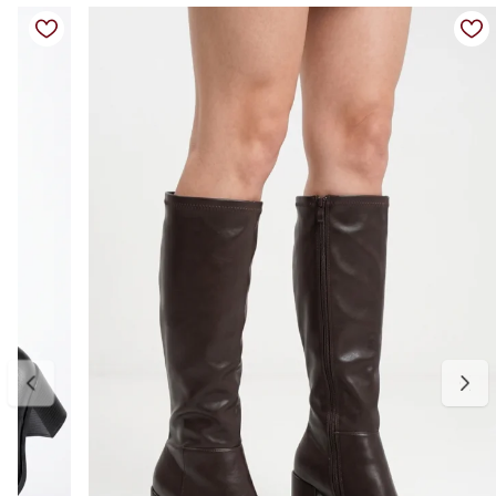
facilmente com vestidos, saias, jeans e alfaiataria.
O fechamento em zíper lateral facilita o calce e traz praticidade para
a rotina, fazendo dessa bota uma escolha curinga para
composições elegantes e modernas.
Detalhes do produto:
Material externo: Couro
Cor: Marrom
Modelo: Bota cano médio feminina
Fechamento: Zíper lateral
Solado: Emborrachado antiderrapante
Salto: Bloco
Bico: Arredondado
Estilo: Casual sofisticado e atemporal
Tabela de medidas:
34 — aproximadamente 22,6 cm
35 — aproximadamente 23,3 cm
36 — aproximadamente 24,0 cm
37 — aproximadamente 24,6 cm
38 — aproximadamente 25,3 cm
39 — aproximadamente 26,0 cm
Indicamos medir o comprimento do pé para escolher o tamanho
ideal. Considere aproximadamente 0,5 cm de folga para maior