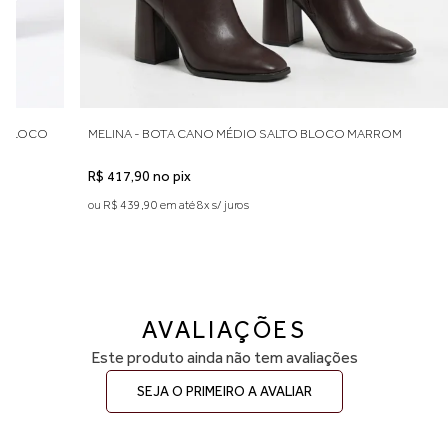
conforto no uso diário. Caso esteja entre duas numerações,
recomendamos optar pelo número maior. A primeira troca é grátis.
O BLOCO
MELINA - BOTA CANO MÉDIO SALTO BLOCO MARROM
R$ 417,90 no pix
ou R$ 439,90 em até 8x s/ juros
AVALIAÇÕES
Este produto ainda não tem avaliações
SEJA O PRIMEIRO A AVALIAR