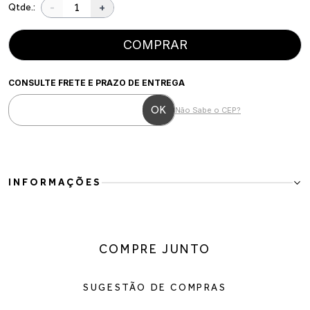
-
+
Qtde.:
COMPRAR
CONSULTE FRETE E PRAZO DE ENTREGA
Não Sabe o CEP?
INFORMAÇÕES
Bota Cano Médio em Couro Marrom
A Bota Cano Médio em Couro Marrom é a definição de elegância
atemporal com conforto para o dia a dia. Com design clássico e
COMPRE JUNTO
sofisticado, o modelo traz linhas limpas e acabamento refinado,
tornando-se uma peça versátil para diferentes ocasiões e estilos.
Produzida em couro, oferece durabilidade, maciez e um visual
SUGESTÃO DE COMPRAS
premium. O salto bloco garante estabilidade e conforto ao
caminhar, enquanto o cano médio alonga a silhueta e combina