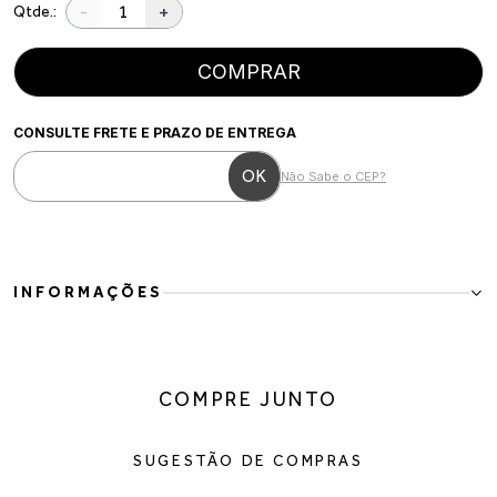
-
+
Qtde.:
COMPRAR
CONSULTE FRETE E PRAZO DE ENTREGA
Não Sabe o CEP?
INFORMAÇÕES
Bota Over The Knee Feminina em Couro Vegano Caramelo
A Bota Over The Knee Feminina em Couro Vegano Caramelo é a
definição de elegância e sofisticação para os dias mais frios. Com
COMPRE JUNTO
cano super longo e design minimalista, ela cria uma silhueta
alongada e moderna, elevando qualquer produção com muito
estilo.
SUGESTÃO DE COMPRAS
Confeccionada em couro vegano de acabamento macio, o modelo
possui salto baixo que proporciona conforto para o uso