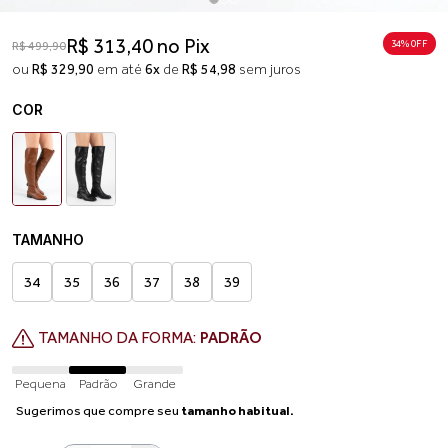
R$ 313,40 no Pix
34% 0FF
R$ 499,90
ou
R$ 329,90
em até
6x
de
R$ 54,98
sem juros
COR
TAMANHO
34
35
36
37
38
39
TAMANHO DA FORMA:
PADRÃO
Pequena
Padrão
Grande
Sugerimos que compre seu
tamanho habitual.