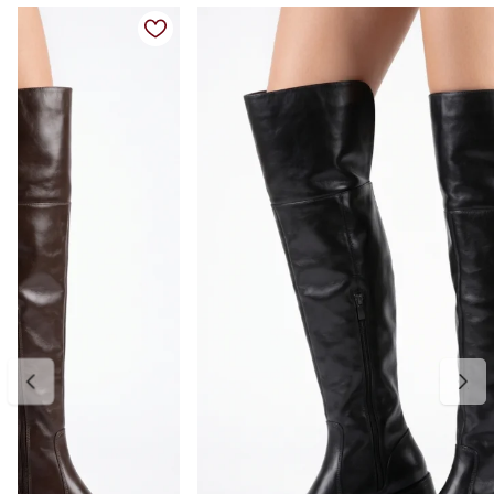
prolongado, além de fechamento em zíper lateral que facilita o
calce. Seu visual versátil permite combinações com vestidos, saias,
shorts ou calças ajustadas, transitando facilmente entre looks
casuais e sofisticados.
Clássica, elegante e atemporal, é uma peça indispensável para quem
busca conforto e presença em um único calçado.
Detalhes do produto:
Material externo: Couro vegano
Cor: Caramelo
Salto: Bloco baixo
Altura do salto: Aproximadamente 3 cm
Bico: Redondo
Cano: Over the Knee
Fechamento: Zíper lateral
Estilo: Casual elegante
Diferencial: Cano super longo com visual sofisticado e alongador
Palmilha: Macia e confortável
Forro: Têxtil
Tabela de medidas:
34 — aproximadamente 22,5 cm
35 — aproximadamente 23 cm
36 — aproximadamente 24 cm