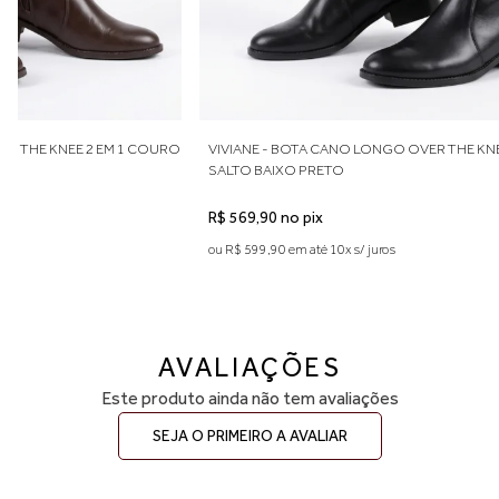
37 — aproximadamente 25 cm
38 — aproximadamente 25,5 cm
39 — aproximadamente 26,5 cm
Indicamos medir o comprimento do pé para escolher o tamanho
ideal. Considere aproximadamente 0,5 cm de folga para maior
conforto no uso diário. Caso esteja entre duas numerações,
recomendamos optar pelo número maior. A primeira troca é grátis.
EM 1 COURO
VIVIANE - BOTA CANO LONGO OVER THE KNEE 2 EM 1 COURO
SALTO BAIXO PRETO
R$ 569,90 no pix
ou R$ 599,90 em até 10x s/ juros
AVALIAÇÕES
Este produto ainda não tem avaliações
SEJA O PRIMEIRO A AVALIAR