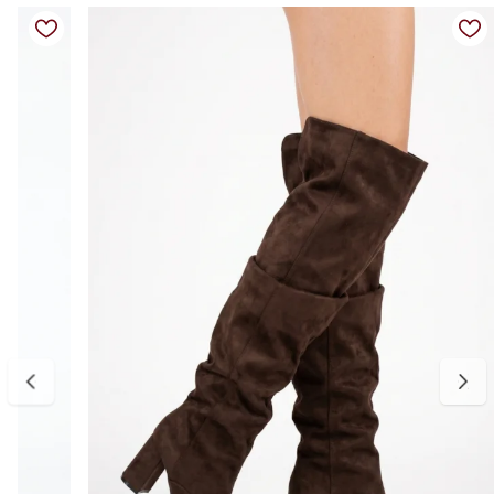
prolongado, além de fechamento em zíper lateral que facilita o
calce. Seu visual versátil permite combinações com vestidos, saias,
shorts ou calças ajustadas, transitando facilmente entre looks
casuais e sofisticados.
Clássica, elegante e atemporal, é uma peça indispensável para quem
busca conforto e presença em um único calçado.
Detalhes do produto:
Material externo: Couro vegano
Cor: Preto
Salto: Bloco baixo
Altura do salto: Aproximadamente 3 cm
Bico: Redondo
Cano: Over the Knee
Fechamento: Zíper lateral
Estilo: Casual elegante
Diferencial: Cano super longo com visual sofisticado e alongador
Palmilha: Macia e confortável
Forro: Têxtil
Tabela de medidas:
34 — aproximadamente 22,5 cm
35 — aproximadamente 23 cm
36 — aproximadamente 24 cm