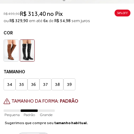
R$ 313,40 no Pix
34% 0FF
R$ 499,90
ou
R$ 329,90
em até
6x
de
R$ 54,98
sem juros
COR
TAMANHO
34
35
36
37
38
39
TAMANHO DA FORMA:
PADRÃO
Pequena
Padrão
Grande
Sugerimos que compre seu
tamanho habitual.