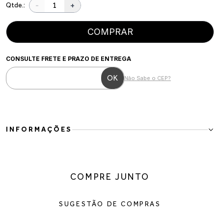
-
+
Qtde.:
COMPRAR
CONSULTE FRETE E PRAZO DE ENTREGA
Não Sabe o CEP?
INFORMAÇÕES
Bota Over The Knee Feminina em Couro Vegano Preto
A Bota Over The Knee Feminina em Couro Vegano Preto é a
definição de elegância e sofisticação para os dias mais frios. Com
COMPRE JUNTO
cano super longo e design minimalista, ela cria uma silhueta
alongada e moderna, elevando qualquer produção com muito
estilo.
SUGESTÃO DE COMPRAS
Confeccionada em couro vegano de acabamento macio, o modelo
possui salto baixo que proporciona conforto para o uso