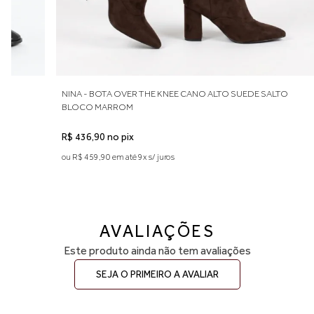
37 — aproximadamente 25 cm
38 — aproximadamente 25,5 cm
39 — aproximadamente 26,5 cm
Indicamos medir o comprimento do pé para escolher o tamanho
ideal. Considere aproximadamente 0,5 cm de folga para maior
conforto no uso diário. Caso esteja entre duas numerações,
recomendamos optar pelo número maior. A primeira troca é grátis.
O
NINA - BOTA OVER THE KNEE CANO ALTO SUEDE SALTO
BLOCO MARROM
R$ 436,90 no pix
ou R$ 459,90 em até 9x s/ juros
AVALIAÇÕES
Este produto ainda não tem avaliações
SEJA O PRIMEIRO A AVALIAR