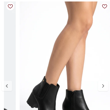
para um calce prático. O acabamento em preto torna o modelo
versátil e fácil de combinar com diferentes peças do guarda-roupa.
Detalhes do produto
Material: Couro
Cor: Preto
Tipo de salto: Bloco
Fechamento: Zíper lateral
Bico: Arredondado
Design com recortes modernos
Confortável e versátil para o dia a dia
Tabela de medidas
34: aproximadamente 22,6 cm
35: aproximadamente 23,3 cm
36: aproximadamente 24 cm
37: aproximadamente 24,6 cm
38: aproximadamente 25,3 cm
39: aproximadamente 26 cm
Para escolher o tamanho ideal, meça o comprimento do pé do
dedão ao calcanhar e considere aproximadamente 0,5 cm de folga
para maior conforto. Caso sua medida fique entre duas
numerações, recomendamos optar pelo número maior. A primeira
troca é gratuita.