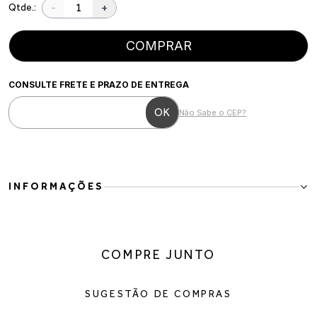
-
+
Qtde.:
COMPRAR
CONSULTE FRETE E PRAZO DE ENTREGA
Não Sabe o CEP?
INFORMAÇÕES
Para mulheres que valorizam conforto sem abrir mão da elegância,
esta bota é a escolha ideal. O design com recortes assimétricos e
couro natural confere um visual moderno e sofisticado, perfeito
COMPRE JUNTO
para acompanhar a rotina ou compor produções mais refinadas nos
dias frios.
Confeccionada em couro, possui bico arredondado que
SUGESTÃO DE COMPRAS
proporciona maior conforto durante o uso, salto bloco que
oferece estabilidade ao caminhar e fechamento por zíper lateral