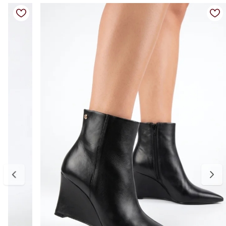
Cor: preto
Salto: baixo (tratorado)
Altura do salto: 4 cm
Material interno (forro): poliéster
Solado: emborrachado antiderrapante (micro expandido)
Diferenciais: cano com elástico que facilita o calce e melhora o
ajuste, sola tratorada que proporciona mais estabilidade, conforto
para uso prolongado, design moderno e versátil, ideal para
diferentes ocasiões
Medidas:
Disponível do 34 ao 39.
34 — aproximadamente 23,7 cm
35 — aproximadamente 24,3 cm
36 — aproximadamente 24,9 cm
37 — aproximadamente 25,5 cm
38 — aproximadamente 26,1 cm
39 — aproximadamente 26,7 cm
Para escolher o tamanho ideal, meça seu pé do dedão até o
calcanhar e adicione cerca de 0,5 cm de folga para garantir conforto
no uso. Se estiver entre dois tamanhos, opte pelo maior para um
encaixe mais confortável. E, se precisar ajustar, a primeira troca é
gratuita.