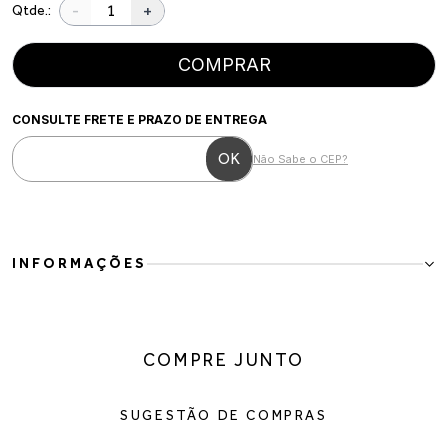
-
+
Qtde.:
COMPRAR
CONSULTE FRETE E PRAZO DE ENTREGA
Não Sabe o CEP?
INFORMAÇÕES
Bota couro tratorada confortável e moderna
Para a mulher moderna que busca conforto com atitude no visual.
Essa bota em couro combina design contemporâneo com sola
COMPRE JUNTO
tratorada, trazendo mais estabilidade e estilo para o dia a dia. O
cano com elástico garante ajuste prático e confortável, ideal para
quem valoriza versatilidade com presença.
SUGESTÃO DE COMPRAS
Detalhes do produto:
Material: couro