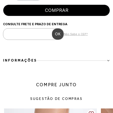
COMPRAR
CONSULTE FRETE E PRAZO DE ENTREGA
Não Sabe o CEP?
INFORMAÇÕES
Mocassim couro com sola tratorada elegante
Para a mulher moderna que busca conforto sem abrir mão de estilo
e presença. Conforto imediato com presença marcante. Esse
COMPRE JUNTO
mocassim em couro combina design estruturado com sola
tratorada, ideal para quem busca praticidade no dia a dia sem abrir
mão de um visual elegante e versátil. O detalhe metálico no cabedal
SUGESTÃO DE COMPRAS
traz um toque atual que eleva produções básicas com facilidade.
Detalhes do produto:
Material: couro