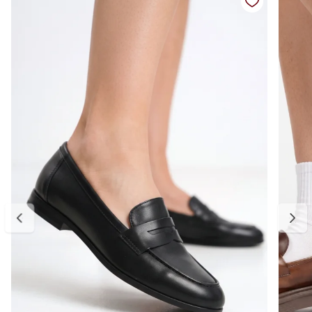
Cor: preto
Salto: baixo (plataforma tratorada)
Altura do salto: aproximadamente 4 cm
Diferenciais: sola robusta com mais estabilidade, acabamento em
couro com toque macio, detalhe metálico sofisticado no cabedal,
formato estruturado que valoriza o pé, fácil de calçar e versátil para
diferentes ocasiões
Medidas:
Disponível do 34 ao 39.
34 — aproximadamente 22,5 cm
35 — aproximadamente 23,7 cm
36 — aproximadamente 24 cm
37 — aproximadamente 25,1 cm
38 — aproximadamente 25,4 cm
39 — aproximadamente 26,2 cm
Para escolher o tamanho ideal, meça seu pé do dedão até o
calcanhar e adicione cerca de 0,5 cm de folga para garantir conforto
no uso. Se estiver entre dois tamanhos, opte pelo maior para um
encaixe mais confortável. E, se precisar ajustar, a primeira troca é
gratuita.