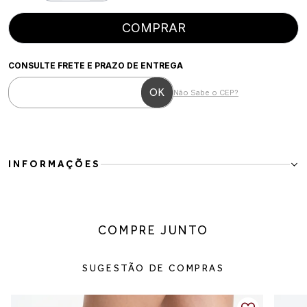
COMPRAR
CONSULTE FRETE E PRAZO DE ENTREGA
Não Sabe o CEP?
INFORMAÇÕES
Tênis em
off white
com mix de materiais, moderno e versátil para o
dia a dia. O modelo combina acabamento liso com recortes
texturizados, criando profundidade e sofisticação no visual. Os
COMPRE JUNTO
pequenos pontos metálicos dourados adicionam um toque
delicado de brilho, enquanto o solado branco garante leveza e
conforto ao caminhar.
SUGESTÃO DE COMPRAS
Detalhes do produto
Material:
Mix de materiais
Cor:
Off white