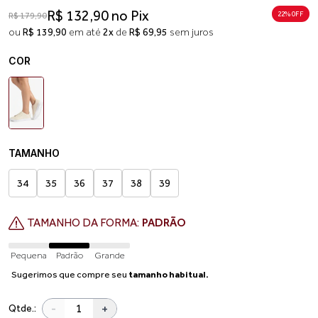
R$ 132,90 no Pix
22% 0FF
R$ 179,90
ou
R$ 139,90
em até
2x
de
R$ 69,95
sem juros
COR
TAMANHO
34
35
36
37
38
39
TAMANHO DA FORMA:
PADRÃO
Pequena
Padrão
Grande
Sugerimos que compre seu
tamanho habitual.
-
+
Qtde.: