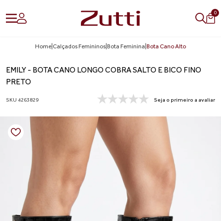
0
Home
|
Calçados Femininos
|
Bota Feminina
|
Bota Cano Alto
EMILY - BOTA CANO LONGO COBRA SALTO E BICO FINO
PRETO
SKU 4263829
Seja o primeiro a avaliar