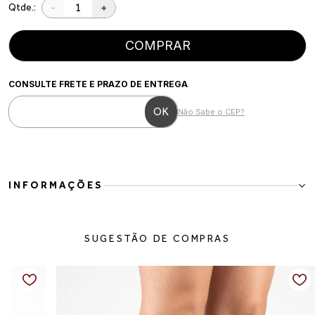
-
+
Qtde.:
COMPRAR
CONSULTE FRETE E PRAZO DE ENTREGA
Não Sabe o CEP?
INFORMAÇÕES
Bota Feminina em Couro Preto com Salto Geométrico
A Bota Feminina em Couro Preto com Salto Geométrico é a escolha
SUGESTÃO DE COMPRAS
ideal para mulheres que valorizam elegância e personalidade nos
detalhes. Com design sofisticado, bico fino e salto diferenciado, o
modelo traz um visual moderno e refinado que transforma qualquer
produção.
Confeccionada em couro legítimo, oferece excelente durabilidade
e conforto para acompanhar a rotina com estilo. O cano curto e o