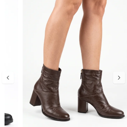
acabamento minimalista tornam a peça extremamente versátil,
combinando facilmente com jeans, vestidos, saias e peças de
alfaiataria.
Um modelo atemporal para quem busca sofisticação sem abrir mão
do conforto.
Detalhes do produto:
Material externo: Couro legítimo
Cor: Preto
Salto: Geométrico
Bico: Fino
Cano: Curto
Fechamento: Zíper traseiro
Estilo: Casual elegante
Diferencial: Salto geométrico moderno que agrega sofisticação ao
visual
Palmilha: Macia e confortável
Solado: Emborrachado para maior segurança ao caminhar
Tabela de medidas:
34 — aproximadamente 22,1 a 22,6 cm
35 — aproximadamente 22,7 a 23,3 cm
36 — aproximadamente 23,4 a 24,0 cm
37 — aproximadamente 24,1 a 24,7 cm