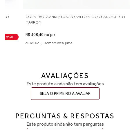
38 — aproximadamente 24,8 a 25,3 cm
39 — aproximadamente 25,4 a 26,0 cm
Indicamos medir o comprimento do pé para escolher o tamanho
PRETO
CORA - BOTA ANKLE COURO SALTO BLOCO CANO CURTO
ideal. Considere aproximadamente 0,5 cm de folga para maior
MARROM
conforto no uso diário. Caso esteja entre duas numerações,
recomendamos optar pelo número maior. A primeira troca é grátis.
R$ 408,40 no pix
31% 0FF
ou R$ 429,90 em até 8x s/ juros
AVALIAÇÕES
Este produto ainda não tem avaliações
SEJA O PRIMEIRO A AVALIAR
PERGUNTAS & RESPOSTAS
Este produto ainda não tem perguntas