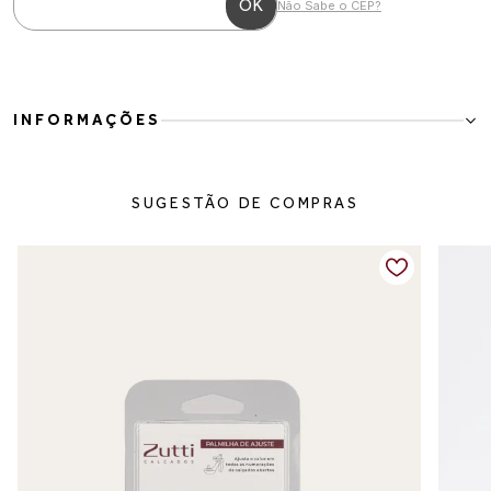
Não Sabe o CEP?
INFORMAÇÕES
A
Espuma Limpadora
foi desenvolvida para facilitar a limpeza de
calçados e acessórios, removendo sujeiras do dia a dia de forma
SUGESTÃO DE COMPRAS
prática e eficiente. Sua fórmula em espuma permite uma limpeza
rápida sem encharcar o material, ajudando a manter seus produtos
sempre limpos e bem cuidados.
Indicada para
tênis, sapatos e acessórios de couro liso e materiais
sintéticos
, auxiliando na conservação e na durabilidade dos itens.
Modo de uso:
Agite bem antes de usar. Aplique a espuma em um pano macio ou
escova adequada e espalhe suavemente sobre a superfície do
calçado ou acessório. Em seguida, retire o excesso com um pano
limpo e deixe secar naturalmente.