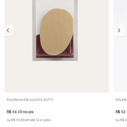
PALMILHA DE AJUSTE ZUTTI
PALMI
R$ 34,10 no pix
R$ 52,
ou R$ 35,90 em até 1x s/ juros
ou R$ 5