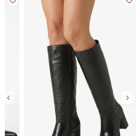
Um modelo clássico, moderno e indispensável para os dias mais
frios.
Detalhes do produto:
Material externo: Couro vegano
Cor: Preto
Altura do cano: Aproximadamente 42 cm
Altura do salto: Aproximadamente 4 cm
Fechamento: Zíper lateral interno
Solado: Emborrachado e confortável
Estilo: Casual elegante
Diferencial: Detalhes metálicos laterais decorativos
Palmilha: Macia e confortável