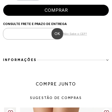
COMPRAR
CONSULTE FRETE E PRAZO DE ENTREGA
Não Sabe o CEP?
INFORMAÇÕES
Bota Feminina Cano Alto em Couro Vegano Preto
A Bota Feminina Cano Alto em Couro Vegano Preto é perfeita para
quem busca elegância, conforto e versatilidade em um único
COMPRE JUNTO
modelo. Com design clássico e acabamento sofisticado, ela traz
detalhes metálicos laterais que adicionam personalidade ao visual
sem perder a elegância atemporal.
SUGESTÃO DE COMPRAS
O cano alto valoriza a silhueta e combina perfeitamente com
vestidos, saias, shorts ou calças ajustadas. Já o salto baixo garante
conforto para acompanhar a rotina com estabilidade e praticidade.