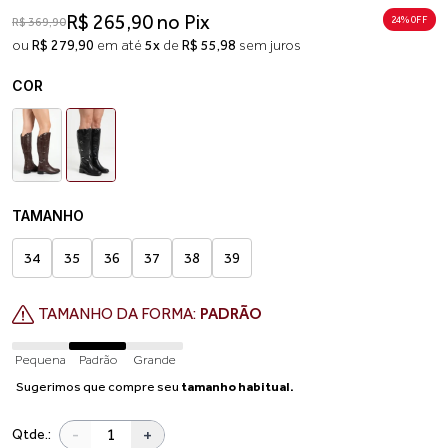
R$ 265,90 no Pix
24% 0FF
R$ 369,90
ou
R$ 279,90
em até
5x
de
R$ 55,98
sem juros
COR
TAMANHO
34
35
36
37
38
39
TAMANHO DA FORMA:
PADRÃO
Pequena
Padrão
Grande
Sugerimos que compre seu
tamanho habitual.
-
+
Qtde.: