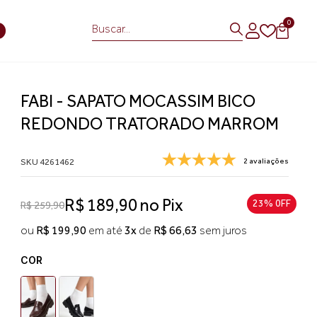
0
S
FABI - SAPATO MOCASSIM BICO
REDONDO TRATORADO MARROM
SKU 4261462
2 avaliações
R$ 189,90 no Pix
23% 0FF
R$ 259,90
ou
R$ 199,90
em até
3x
de
R$ 66,63
sem juros
COR