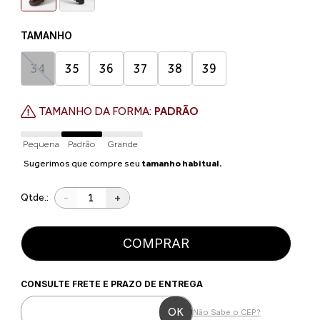
TAMANHO
34
35
36
37
38
39
TAMANHO DA FORMA:
PADRÃO
Pequena
Padrão
Grande
Sugerimos que compre seu
tamanho habitual.
-
+
Qtde.:
COMPRAR
CONSULTE FRETE E PRAZO DE ENTREGA
Não Sabe o CEP?