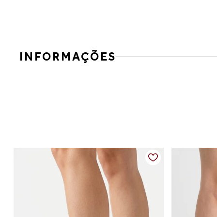
INFORMAÇÕES
Mocassim Tratorado Bico Redondo Marrom
Moderno e cheio de personalidade, esse mocassim em cour
toque fashion, ele eleva qualquer produção com atitude e v
Detalhes do produto:
Material: couro vegano
Cor: marrom
Solado: tratorado, robusto e antiderrapante
Fechamento: calce fácil
Diferenciais: design contemporâneo, maior estabilidade ao c
Tabela de medidas:
34 — aproximadamente 22,6 cm
35 — aproximadamente 23,3 cm