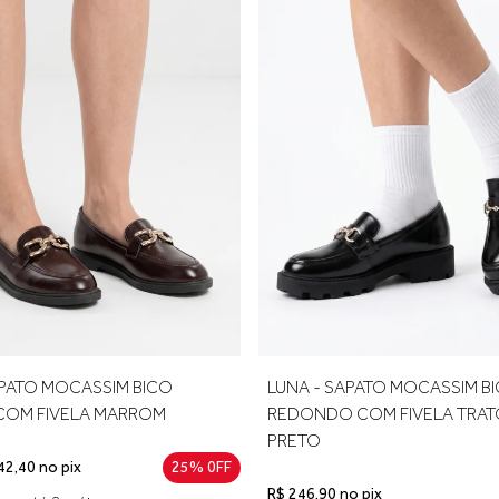
calcanhar e adicione cerca de 0,5 cm de folga para garantir confo
rimeira troca é gratuita.
APATO MOCASSIM BICO
LUNA - SAPATO MOCASSIM B
OM FIVELA MARROM
REDONDO COM FIVELA TRA
PRETO
42,40 no pix
25% 0FF
R$ 246,90 no pix