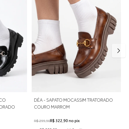
rto no uso. Se estiver entre dois tamanhos, opte pelo maior
ICO
DÉA - SAPATO MOCASSIM TRATORADO
TORADO
COURO MARROM
R$ 322,90 no pix
R$ 299,90