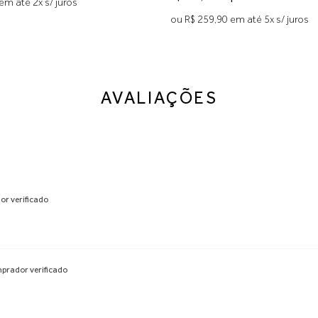
em até 2x s/ juros
ou R$ 259,90 em até 5x s/ juros
AVALIAÇÕES
r verificado
prador verificado