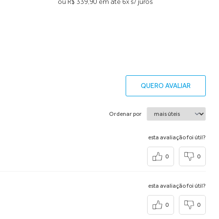
ou R$ 339,90 em até 6x s/ juros
QUERO AVALIAR
Ordenar por
esta avaliação foi útil?
0
0
esta avaliação foi útil?
0
0