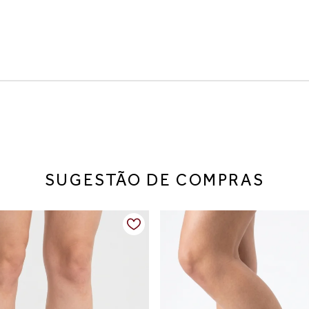
o vegano marrom combina o clássico com o urbano através do so
ersatilidade.
SUGESTÃO DE COMPRAS
aminhar e estilo marcante para o dia a dia