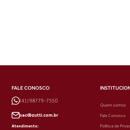
FALE CONOSCO
INSTITUCIO
(41) 98779-7550
Quem somos
sac@zutti.com.br
Fale Conosco
Política de Priv
Atendimento: