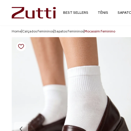
BEST SELLERS
TÊNIS
SAPAT
Home
|
Calçados Femininos
|
Sapatos Femininos
|
Mocassim Feminino