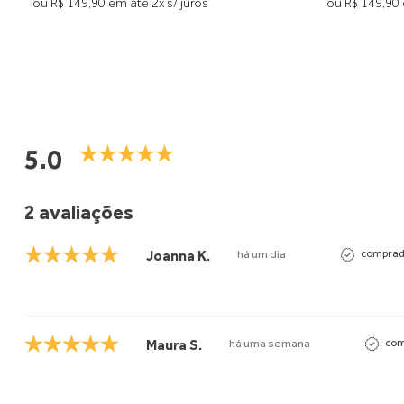
ou R$ 149,90 em até 2x s/ juros
ou R$ 149,90 
5.0
2 avaliações
Joanna K.
há um dia
comprado
Maura S.
há uma semana
com