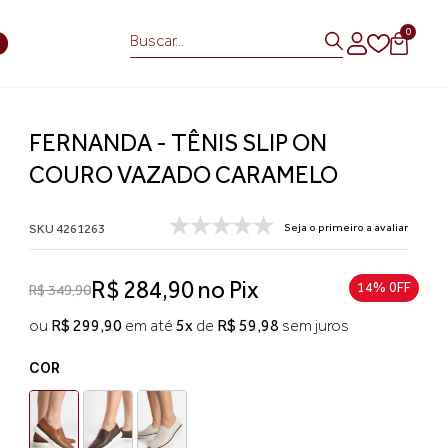
0
S
FERNANDA - TÊNIS SLIP ON
COURO VAZADO CARAMELO
SKU 4261263
Seja o primeiro a avaliar
R$ 284,90 no Pix
14% 0FF
R$ 349,90
ou
R$ 299,90
em até
5x
de
R$ 59,98
sem juros
COR