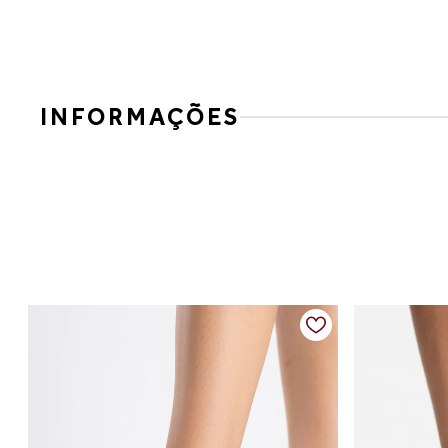
INFORMAÇÕES
Slip on couro leve e respirável
Para a mulher moderna que busca praticidade com conforto n
O acabamento vazado proporciona frescor, enquanto o elástic
Detalhes do produto:
Material: couro
Cor: caramelo
Salto: baixo
Altura do salto: aproximadamente 2 cm
Diferenciais: couro vazado que favorece a respirabilidade, e
versátil para diferentes ocasiões
Medidas:
Disponível do 34 ao 39.