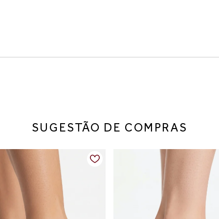
o dia a dia. Esse slip on em couro combina leveza e ventilação co
o lateral facilita o calce e garante ajuste confortável.
SUGESTÃO DE COMPRAS
lástico lateral que facilita o calce e melhora o ajuste, leveza ao 