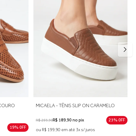
rto no uso. Se estiver entre dois tamanhos, opte pelo maior
 COURO
MICAELA - TÊNIS SLIP ON CARAMELO
R$ 189,90 no pix
23% 0FF
R$ 259,90
19% 0FF
ou R$ 199,90 em até 3x s/ juros