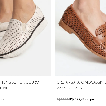
calcanhar e adicione cerca de 0,5 cm de folga para garantir confo
rimeira troca é gratuita.
 TÊNIS SLIP ON COURO
GRETA - SAPATO MOCASSIM
F WHITE
VAZADO CARAMELO
pix
R$ 275,40 no pix
R$ 359,90