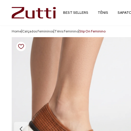
BEST SELLERS
TÊNIS
SAPAT
Home
|
Calçados Femininos
|
Tênis Feminino
|
Slip On Feminino