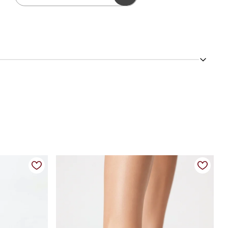
m um design casual elegante, ideal para rotinas dinâmicas.
caminhar, solado confortável para uso prolongado, design