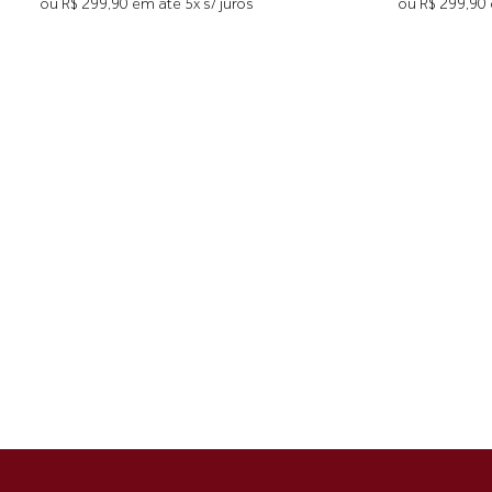
ou R$ 299,90 em até 5x s/ juros
ou R$ 299,90 