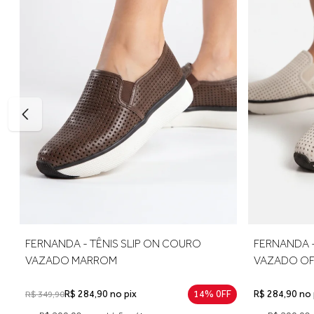
34 — aproximadamente 22,6 cm
35 — aproximadamente 23,3 cm
36 — aproximadamente 24 cm
37 — aproximadamente 24,6 cm
38 — aproximadamente 25,3 cm
39 — aproximadamente 26 cm
Para escolher o tamanho ideal, meça seu pé do dedão até o 
para um encaixe mais confortável. E, se precisar ajustar, a p
FERNANDA - TÊNIS SLIP ON COURO
FERNANDA -
VAZADO MARROM
VAZADO OF
R$ 284,90 no pix
14% 0FF
R$ 284,90 no 
R$ 349,90