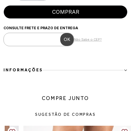
COMPRAR
CONSULTE FRETE E PRAZO DE ENTREGA
Não Sabe o CEP?
INFORMAÇÕES
Bota Feminina Cano Curto em Couro Preta Salto Baixo Elegante
Confortável
A Bota Feminina Cano Curto em Couro é perfeita para quem busca
COMPRE JUNTO
conforto, praticidade e elegância no dia a dia. Com design moderno
e sofisticado, o modelo combina facilmente com diferentes estilos
e ocasiões, sendo uma peça versátil para compor looks de inverno
SUGESTÃO DE COMPRAS
e meia-estação.
Produzida em couro de alta qualidade, a bota possui acabamento
elegante, toque macio e excelente durabilidade. O detalhe da tira