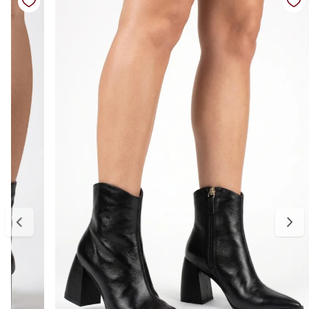
com aplicação metálica adiciona charme e sofisticação ao visual,
deixando o modelo ainda mais refinado.
O salto baixo bloco de aproximadamente 4 cm garante estabilidade
e conforto prolongado, enquanto o fechamento em zíper interno
facilita o calce e traz mais praticidade para a rotina.
Detalhes do produto:
Material externo: Couro
Material interno: Forro macio e confortável
Solado: Borracha antiderrapante
Altura do cano: aproximadamente 13 cm
Altura do salto: aproximadamente 4 cm
Tipo de salto: Bloco baixo
Fechamento: Zíper interno
Bico: Levemente fino arredondado
Cor: Preta
Indicamos medir o comprimento do pé para escolher o tamanho
ideal. Considere aproximadamente 0,5 cm de folga para maior
conforto no uso diário. Caso esteja entre duas numerações,
recomendamos optar pelo número maior. A primeira troca é grátis.