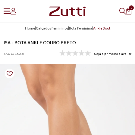
0
Home
|
Calçados Femininos
|
Bota Feminina
|
Ankle Boot
ISA - BOTA ANKLE COURO PRETO
SKU 4262358
Seja o primeiro a avaliar