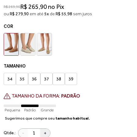
R$ 265,90 no Pix
R$ 269,90
ou
R$ 279,90
em até
5x
de
R$ 55,98
sem juros
COR
TAMANHO
34
35
36
37
38
39
TAMANHO DA FORMA:
PADRÃO
Pequena
Padrão
Grande
Sugerimos que compre seu
tamanho habitual.
-
+
Qtde.: