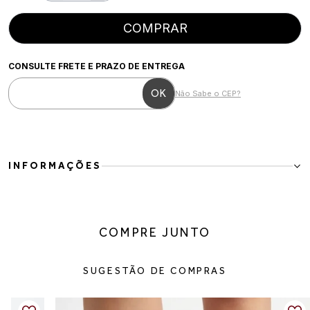
COMPRAR
CONSULTE FRETE E PRAZO DE ENTREGA
Não Sabe o CEP?
INFORMAÇÕES
Slip on couro vazado leve e elegante
Para a mulher moderna que busca leveza e praticidade com um
toque de elegância. Esse slip on em couro se destaca pelo design
COMPRE JUNTO
vazado, que proporciona frescor e conforto ao longo do dia, sem
perder a sofisticação. Fácil de calçar e versátil, é ideal para
composições leves e estilosas.
SUGESTÃO DE COMPRAS
Detalhes do produto:
Material: couro
Cor: caramelo