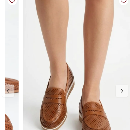
Salto: baixo
Altura do salto: aproximadamente 1 cm
Diferenciais: couro vazado que favorece a respirabilidade, leveza ao
caminhar, design elegante e versátil, fácil de calçar, estrutura
confortável para uso prolongado, acabamento clean que combina
com diferentes looks
Medidas:
Disponível do 34 ao 39.
34 — aproximadamente 23,0 cm
35 — aproximadamente 23,5 cm
36 — aproximadamente 24,0 cm
37 — aproximadamente 24,5 cm
38 — aproximadamente 25,0 cm
39 — aproximadamente 25,5 cm
Para escolher o tamanho ideal, meça seu pé do dedão até o
calcanhar e adicione cerca de 0,5 cm de folga para garantir conforto
no uso. Se estiver entre dois tamanhos, opte pelo maior para um
encaixe mais confortável. E, se precisar ajustar, a primeira troca é
gratuita.