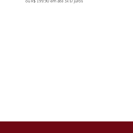
ou R$ 199,90 em até 3x s/ juros