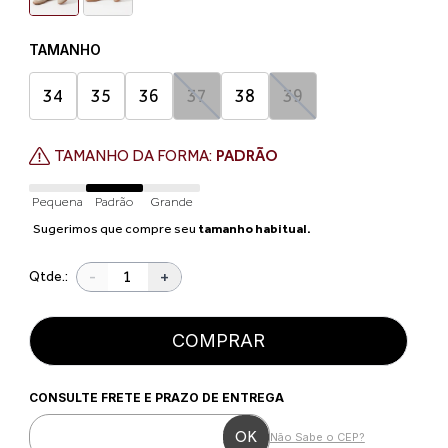
TAMANHO
34
35
36
37
38
39
TAMANHO DA FORMA:
PADRÃO
Pequena
Padrão
Grande
Sugerimos que compre seu
tamanho habitual.
-
+
Qtde.:
COMPRAR
CONSULTE FRETE E PRAZO DE ENTREGA
Não Sabe o CEP?