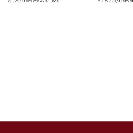
ou R$ 229,90 em até 4x s/ juros
ou R$ 229,90 