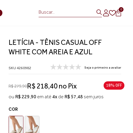
0
S
LETÍCIA - TÊNIS CASUAL OFF
WHITE COM AREIA E AZUL
SKU 4260982
Seja o primeiro a avaliar
R$ 218,40 no Pix
18% 0FF
R$ 279,90
ou
R$ 229,90
em até
4x
de
R$ 57,48
sem juros
COR