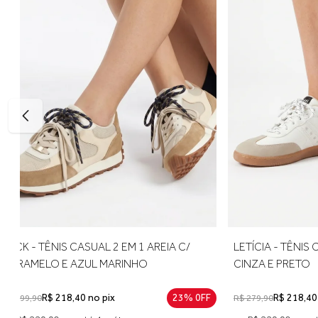
BECK - TÊNIS CASUAL 2 EM 1 AREIA C/
LETÍCIA - 
CARAMELO E AZUL MARINHO
CINZA E PR
R$ 218,40 no pix
23% 0FF
R$ 2
R$ 299,90
R$ 279,90