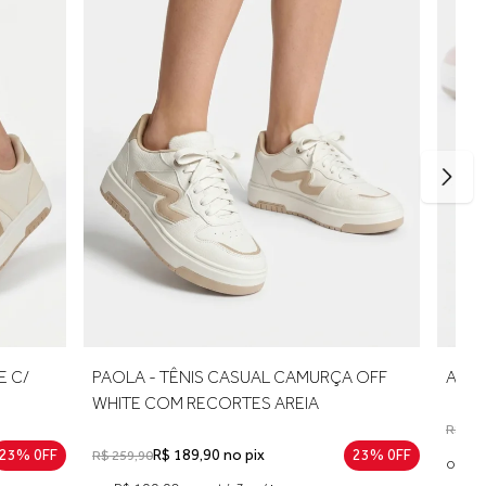
WHITE C/
PAOLA - TÊNIS CASUAL CAMURÇA OFF
WHITE COM RECORTES AREIA
23% 0FF
R$ 189,90 no pix
23% 0FF
R$ 259,90