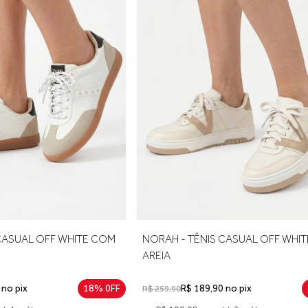
TÊNIS CASUAL OFF WHITE COM
NORAH - TÊNIS CASUAL OFF 
ETO
AREIA
18,40 no pix
18% 0FF
R$ 189,90 no pix
R$ 259,90