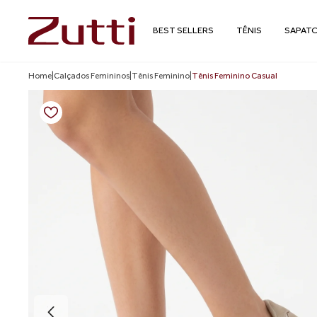
BEST SELLERS
TÊNIS
SAPAT
Home
|
Calçados Femininos
|
Tênis Feminino
|
Tênis Feminino Casual