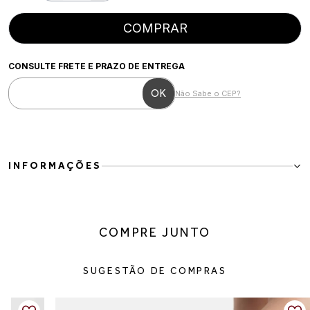
COMPRAR
CONSULTE FRETE E PRAZO DE ENTREGA
Não Sabe o CEP?
INFORMAÇÕES
Tênis chunky em material têxtil com design moderno e solado
robusto
Perfeito para quem busca estilo urbano com conforto, este tênis
COMPRE JUNTO
traz o visual chunky em alta, combinando leveza e personalidade. O
mix de texturas garante versatilidade para compor looks do casual
ao fashionista.
SUGESTÃO DE COMPRAS
Detalhes do produto:
Material: têxtil
Cor: off white com caramelo