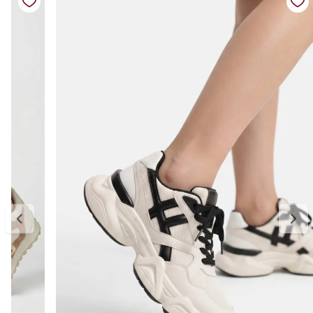
Fechamento: cadarço ajustável
Solado: borracha robusta e antiderrapante
Altura do solado: aproximadamente 5 cm
Bico: arredondado
Diferenciais: design chunky moderno, solado anatômico que
proporciona conforto ao caminhar, leve e ideal para uso diário
Medidas:
34 — aproximadamente 22,6 cm
35 — aproximadamente 23,3 cm
36 — aproximadamente 24,0 cm
37 — aproximadamente 24,6 cm
38 — aproximadamente 25,3 cm
39 — aproximadamente 26,0 cm
40 — aproximadamente 26,6 cm
Para escolher o tamanho ideal, meça seu pé do dedão até o
calcanhar e adicione cerca de 0,5 cm de folga para garantir conforto
no uso. Se estiver entre dois tamanhos, opte pelo maior para um
encaixe mais confortável.
E, se precisar ajustar, a primeira troca é
gratuita.