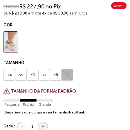
R$ 227,90 no Pix
20% 0FF
R$ 299,90
ou
R$ 239,90
em até
4x
de
R$ 59,98
sem juros
COR
TAMANHO
34
35
36
37
38
39
TAMANHO DA FORMA:
PADRÃO
Pequena
Padrão
Grande
Sugerimos que compre seu
tamanho habitual.
-
+
Qtde.: