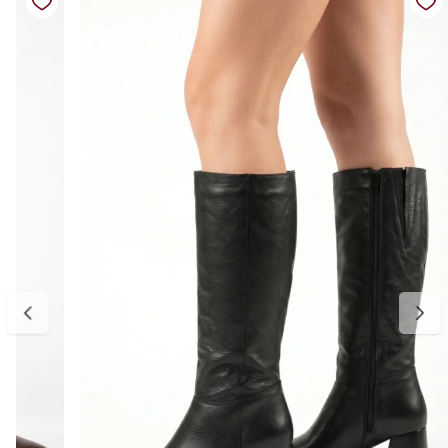
Cor: preto
Salto: alto
Altura do salto: 8,5 cm
Altura do cano: aproximadamente 39 cm (cano médio/alto)
Panturrilha: aproximadamente 15 cm de comprimento por 10 cm de
largura
Diferenciais: couro com acabamento estruturado, cano com
desenho em relevo que valoriza o visual, salto que alonga a
silhueta, design elegante e versátil, ideal para looks do dia a dia ao
noturno
Medidas:
Disponível do 34 ao 39.
34 — aproximadamente 22,6 cm
35 — aproximadamente 23,3 cm
36 — aproximadamente 24,0 cm
37 — aproximadamente 24,6 cm
38 — aproximadamente 25,3 cm
39 — aproximadamente 26,0 cm
Para escolher o tamanho ideal, meça seu pé do dedão até o
calcanhar e adicione cerca de 0,5 cm de folga para garantir conforto
no uso. Se estiver entre dois tamanhos, opte pelo maior para um
encaixe mais confortável. E, se precisar ajustar, a primeira troca é