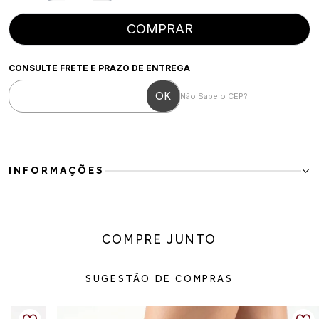
COMPRAR
CONSULTE FRETE E PRAZO DE ENTREGA
Não Sabe o CEP?
INFORMAÇÕES
Bota couro cano alto elegante e marcante
Para a mulher moderna que busca elegância com presença e estilo.
Essa bota em couro traz um design inspirado no western com
COMPRE JUNTO
acabamento trabalhado no cano, ideal para composições que
valorizam personalidade sem abrir mão do conforto. O salto mais
alto alonga a silhueta e transforma qualquer look com um toque
SUGESTÃO DE COMPRAS
sofisticado e versátil.
Detalhes do produto:
Material: couro