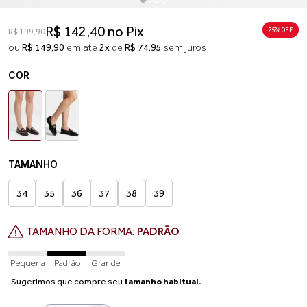
R$ 142,40 no Pix
25% 0FF
R$ 199,90
ou
R$ 149,90
em até
2x
de
R$ 74,95
sem juros
COR
TAMANHO
34
35
36
37
38
39
TAMANHO DA FORMA:
PADRÃO
Pequena
Padrão
Grande
Sugerimos que compre seu
tamanho habitual.