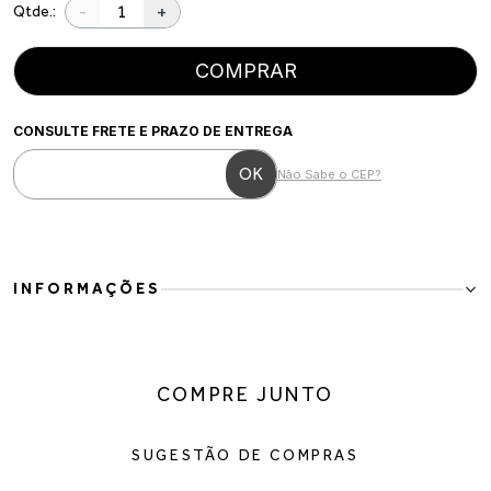
-
+
Qtde.:
COMPRAR
CONSULTE FRETE E PRAZO DE ENTREGA
Não Sabe o CEP?
INFORMAÇÕES
Mocassim Clássico Bico Redondo Marrom Com Fivela
Elegante e atemporal, esse mocassim em couro vegano marrom é a
escolha perfeita para quem busca sofisticação com praticidade no
COMPRE JUNTO
dia a dia. O acabamento liso e o design minimalista garantem
versatilidade para compor desde looks mais formais até produções
casuais com estilo.
SUGESTÃO DE COMPRAS
Detalhes do produto:
Material: couro vegano