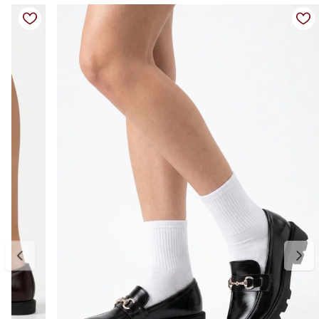
Cor: marrom
Fechamento: calce fácil
Solado: baixo, leve e confortável
Diferenciais: design clássico, acabamento refinado e fácil
combinação para diversas ocasiões
Tabela de medidas:
34 — aproximadamente 22,6 cm
35 — aproximadamente 23,3 cm
36 — aproximadamente 24,0 cm
37 — aproximadamente 24,6 cm
38 — aproximadamente 25,3 cm
39 — aproximadamente 26,0 cm
Para escolher o tamanho ideal, meça seu pé do dedão até o
calcanhar e adicione cerca de 0,5 cm de folga para garantir conforto
no uso. Se estiver entre dois tamanhos, opte pelo maior para um
encaixe mais confortável. E, se precisar ajustar, a primeira troca é
gratuita.