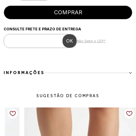
COMPRAR
CONSULTE FRETE E PRAZO DE ENTREGA
Não Sabe o CEP?
INFORMAÇÕES
Mocassim Feminino em Couro Caramelo com Recorte Laser
O Mocassim Feminino em Couro Caramelo é a escolha perfeita para
SUGESTÃO DE COMPRAS
quem busca elegância leve e conforto no dia a dia. Com
acabamento sofisticado e recortes a laser, o modelo traz um visual
moderno e delicado, ideal para compor produções frescas e
versáteis.
Os detalhes trançados e os metais dourados adicionam charme ao
design clássico do mocassim, enquanto o solado baixo proporciona
praticidade e conforto para acompanhar a rotina com estilo.