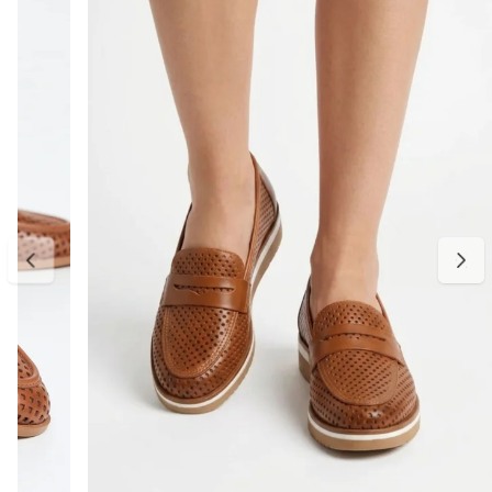
Um modelo atemporal e fácil de combinar, perfeito para looks
casuais, elegantes ou de trabalho.
Detalhes do produto:
Material externo: Couro
Cor: Caramelo
Diferencial: Recorte a laser e detalhe metálico dourado
Solado: Baixo e confortável
Bico: Redondo
Estilo: Casual elegante
Palmilha: Macia e confortável
Acabamento: Detalhes trançados no cabedal
Tabela de medidas:
34 — aproximadamente 22,6 cm
35 — aproximadamente 23,3 cm
36 — aproximadamente 24,0 cm
37 — aproximadamente 24,6 cm
38 — aproximadamente 25,3 cm
39 — aproximadamente 26,0 cm
Indicamos medir o comprimento do pé para escolher o tamanho
ideal. Considere aproximadamente 0,5 cm de folga para maior
conforto no uso diário. Caso esteja entre duas numerações,
recomendamos optar pelo número maior. A primeira troca é grátis.