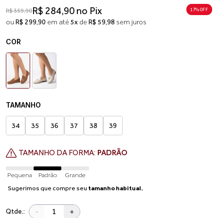
R$ 284,90 no Pix
17% 0FF
R$ 359,90
ou
R$ 299,90
em até
5x
de
R$ 59,98
sem juros
COR
TAMANHO
34
35
36
37
38
39
TAMANHO DA FORMA:
PADRÃO
Pequena
Padrão
Grande
Sugerimos que compre seu
tamanho habitual.
-
+
Qtde.: