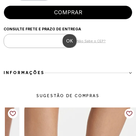
COMPRAR
CONSULTE FRETE E PRAZO DE ENTREGA
Não Sabe o CEP?
INFORMAÇÕES
Mocassim Feminino em Couro Off White com Recorte Laser
O Mocassim Feminino em Couro Off White é a escolha perfeita para
SUGESTÃO DE COMPRAS
quem busca elegância leve e conforto no dia a dia. Com
acabamento sofisticado e recortes a laser, o modelo traz um visual
moderno e delicado, ideal para compor produções frescas e
versáteis.
Os detalhes trançados e os metais dourados adicionam charme ao
design clássico do mocassim, enquanto o solado baixo proporciona
praticidade e conforto para acompanhar a rotina com estilo.