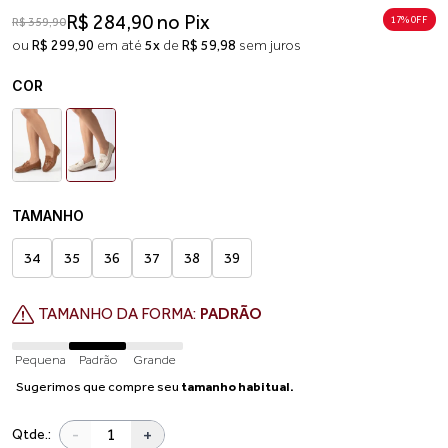
R$ 284,90 no Pix
17% 0FF
R$ 359,90
ou
R$ 299,90
em até
5x
de
R$ 59,98
sem juros
COR
TAMANHO
34
35
36
37
38
39
TAMANHO DA FORMA:
PADRÃO
Pequena
Padrão
Grande
Sugerimos que compre seu
tamanho habitual.
-
+
Qtde.: