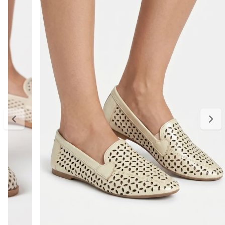
Um modelo atemporal e fácil de combinar, perfeito para looks
casuais, elegantes ou de trabalho.
Detalhes do produto:
Material externo: Couro
Cor: Off white
Diferencial: Recorte a laser e detalhe metálico dourado
Solado: Baixo e confortável
Bico: Redondo
Estilo: Casual elegante
Palmilha: Macia e confortável
Acabamento: Detalhes trançados no cabedal
Tabela de medidas:
34 — aproximadamente 22,6 cm
35 — aproximadamente 23,3 cm
36 — aproximadamente 24,0 cm
37 — aproximadamente 24,6 cm
38 — aproximadamente 25,3 cm
39 — aproximadamente 26,0 cm
Indicamos medir o comprimento do pé para escolher o tamanho
ideal. Considere aproximadamente 0,5 cm de folga para maior
conforto no uso diário. Caso esteja entre duas numerações,
recomendamos optar pelo número maior. A primeira troca é grátis.