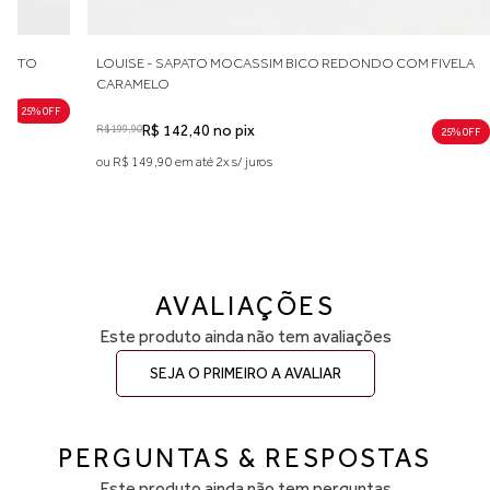
conforto no uso diário. Caso esteja entre duas numerações,
recomendamos optar pelo número maior. A primeira troca é grátis.
PRETO
LOUISE - SAPATO MOCASSIM BICO REDONDO COM FIVELA
CARAMELO
25% 0FF
R$ 199,90
R$ 142,40 no pix
25% 0FF
ou R$ 149,90 em até 2x s/ juros
AVALIAÇÕES
Este produto ainda não tem avaliações
SEJA O PRIMEIRO A AVALIAR
PERGUNTAS & RESPOSTAS
Este produto ainda não tem perguntas