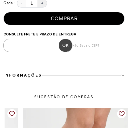
-
+
Qtde.:
COMPRAR
CONSULTE FRETE E PRAZO DE ENTREGA
Não Sabe o CEP?
INFORMAÇÕES
Mocassim Tratorado em Preto
O Mocassim Tratorado em Preto une elegância clássica e atitude
SUGESTÃO DE COMPRAS
moderna em um modelo versátil e marcante. Com design robusto e
detalhe metálico no cabedal, ele traz sofisticação na medida certa
para elevar produções casuais ou mais alinhadas.
Confeccionado em couro vegano, possui acabamento refinado e
fácil manutenção. O solado tratorado garante personalidade ao
visual, além de oferecer estabilidade e conforto para o uso no dia a