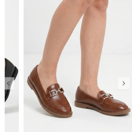
dia.
Perfeito para compor looks com alfaiataria, jeans, vestidos ou
produções urbanas cheias de estilo.
Detalhes do produto:
Material externo: Couro vegano
Cor: Preto
Modelo: Mocassim tratorado
Diferencial: Detalhe metálico no cabedal
Solado: Tratorado
Fechamento: Calce fácil
Bico: Redondo levemente quadrado
Estilo: Moderno, clássico e urbano
Palmilha: Macia e confortável
Tabela de medidas:
34 — aproximadamente 22,6 cm
35 — aproximadamente 23,3 cm
36 — aproximadamente 24,0 cm
37 — aproximadamente 24,6 cm
38 — aproximadamente 25,3 cm
39 — aproximadamente 26,0 cm
Indicamos medir o comprimento do pé para escolher o tamanho
ideal. Considere aproximadamente 0,5 cm de folga para maior