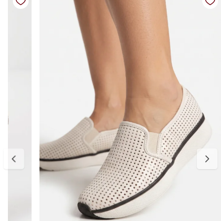
solado reto proporciona conforto e estabilidade, enquanto o
acabamento macio garante praticidade para acompanhar a rotina
com leveza.
Um modelo atemporal e fácil de combinar, ideal para usar com jeans,
vestidos, alfaiataria ou conjuntos mais despojados.
Detalhes do produto:
Material externo: Couro vegano
Cor: Off white com detalhes dourados
Detalhes: Aplicações metalizadas e acessório de coração no
cadarço
Modelo: Tênis casual feminino
Fechamento: Cadarço
Solado: Emborrachado antiderrapante
Bico: Arredondado
Palmilha: Macia e confortável
Estilo: Casual sofisticado