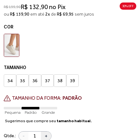
R$ 132,90 no Pix
30% 0FF
R$ 199,90
ou
R$ 139,90
em até
2x
de
R$ 69,95
sem juros
COR
TAMANHO
34
35
36
37
38
39
TAMANHO DA FORMA:
PADRÃO
Pequena
Padrão
Grande
Sugerimos que compre seu
tamanho habitual.
-
+
Qtde.: