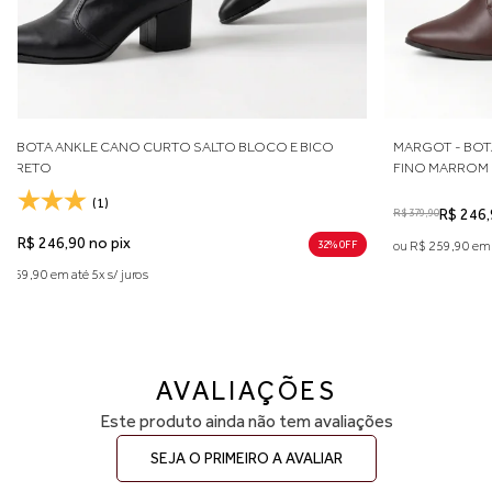
LÍGIA - BOTA ANKLE CANO CURTO SALTO BLOCO E BICO
MARGO
FINO PRETO
FINO 
(1)
R$ 379,9
R$ 379,90
R$ 246,90 no pix
32% 0FF
ou R$ 2
ou R$ 259,90 em até 5x s/ juros
AVALIAÇÕES
Este produto ainda não tem avaliações
SEJA O PRIMEIRO A AVALIAR