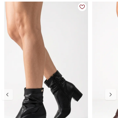
visual. O fechamento em zíper lateral facilita o calce e proporciona
praticidade na rotina.
Ideal para compor looks modernos, urbanos e cheios de estilo, é
aquele modelo que se destaca sem abrir mão do conforto.
Detalhes do produto:
Material externo: Couro vegano
Cor: Preto
Salto: Bloco
Altura do salto: Aproximadamente 8 cm
Altura do cano: Aproximadamente 15 cm
Circunferência do cano: Aproximadamente 30 cm
Bico: Fino
Fechamento: Zíper lateral
Diferencial: Três fivelas decorativas que agregam personalidade ao
modelo
Palmilha: Macia e confortável