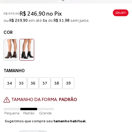
R$ 246,90 no Pix
32% 0FF
R$ 379,90
ou
R$ 259,90
em até
5x
de
R$ 51,98
sem juros
COR
TAMANHO
34
35
36
37
38
39
TAMANHO DA FORMA:
PADRÃO
Pequena
Padrão
Grande
Sugerimos que compre seu
tamanho habitual.