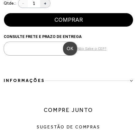
-
+
Qtde.:
COMPRAR
CONSULTE FRETE E PRAZO DE ENTREGA
Não Sabe o CEP?
INFORMAÇÕES
Bota Feminina em Couro Vegano Preto com Fivelas
A Bota Feminina em Couro Vegano Preto é a escolha perfeita para
quem busca personalidade e elegância em um único modelo. Com
COMPRE JUNTO
design marcante, bico fino e três fivelas decorativas, ela traz um
toque fashionista que transforma qualquer produção com
facilidade.
SUGESTÃO DE COMPRAS
O salto bloco garante estabilidade e conforto para o dia a dia,
enquanto o tom marrom adiciona sofisticação e versatilidade ao