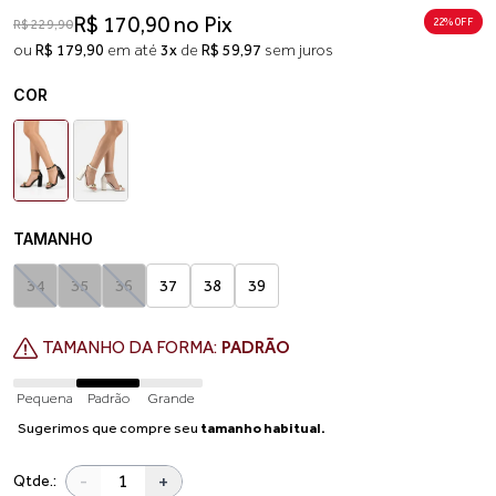
R$ 170,90 no Pix
22% 0FF
R$ 229,90
ou
R$ 179,90
em até
3x
de
R$ 59,97
sem juros
COR
TAMANHO
34
35
36
37
38
39
TAMANHO DA FORMA:
PADRÃO
Pequena
Padrão
Grande
Sugerimos que compre seu
tamanho habitual.
-
+
Qtde.: