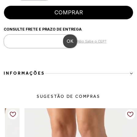
COMPRAR
CONSULTE FRETE E PRAZO DE ENTREGA
Não Sabe o CEP?
INFORMAÇÕES
Sandália preta com cabedal em tira frontal e detalhe metalizado dourado, que
confere sofisticação e modernidade ao visual. Possui bico aberto, salto bloco
SUGESTÃO DE COMPRAS
de 8 cm, solado compatível e palmilha macia, garantindo conforto e
estabilidade. Modelo elegante e versátil, ideal para eventos noturnos ou
ocasiões especiais.
Detalhes do produto
Material:
Mix de materiais
Cor:
Preto