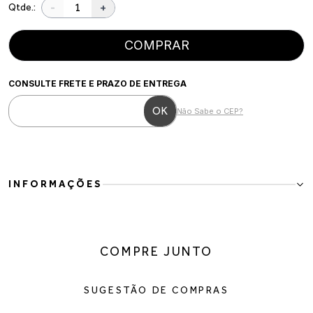
-
+
Qtde.:
COMPRAR
CONSULTE FRETE E PRAZO DE ENTREGA
Não Sabe o CEP?
INFORMAÇÕES
Bota Feminina Cano Alto Marrom em Camurça com Salto Bloco
A Bota Feminina Cano Alto Marrom é a escolha perfeita para
compor produções elegantes e sofisticadas nos dias mais frios.
COMPRE JUNTO
Com design minimalista e moderno, o modelo traz cano alto
estruturado, bico quadrado e salto bloco alto, garantindo presença
e versatilidade para diferentes ocasiões.
SUGESTÃO DE COMPRAS
Produzida em camurça de acabamento macio, possui visual
sofisticado e confortável para acompanhar desde looks casuais até