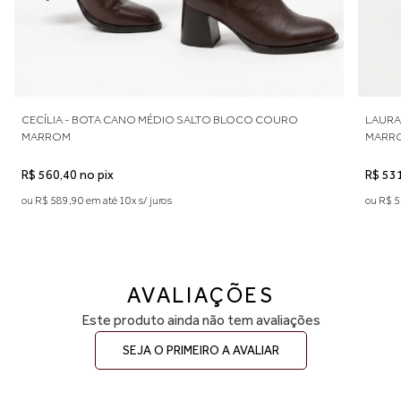
Indicamos medir o comprimento do pé para escolher o tamanho
ideal. Considere aproximadamente 0,5 cm de folga para maior
conforto no uso diário. Caso esteja entre duas numerações,
recomendamos optar pelo número maior. A primeira troca é grátis.
IO SALTO BLOCO COURO
LAURA - BOTA ANKLE COURO CANO M
MARROM
R$ 531,90 no pix
ou R$ 559,90 em até 10x s/ juros
AVALIAÇÕES
Este produto ainda não tem avaliações
SEJA O PRIMEIRO A AVALIAR