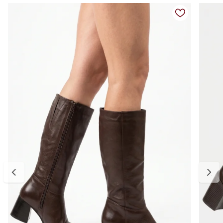
combinações mais refinadas. O fechamento em zíper lateral facilita
o calce, enquanto o salto bloco proporciona mais estabilidade e
segurança ao caminhar.
Um modelo atemporal para usar com vestidos, saias, shorts ou
calças ajustadas durante toda a temporada de inverno.
Detalhes do produto:
Material externo: Camurça
Material interno: Forro confortável
Cor: Marrom
Modelo: Cano alto
Bico: Quadrado
Tipo de salto: Bloco
Altura do salto: aproximadamente 8 cm
Fechamento: Zíper lateral interno
Solado: Emborrachado antiderrapante
Tabela de medidas:
34 — aproximadamente 22,1 cm a 22,7 cm
35 — aproximadamente 22,8 cm a 23,3 cm
36 — aproximadamente 23,4 cm a 24,0 cm
37 — aproximadamente 24,1 cm a 24,8 cm
38 — aproximadamente 24,9 cm a 25,5 cm
39 — aproximadamente 25,6 cm a 26,1 cm