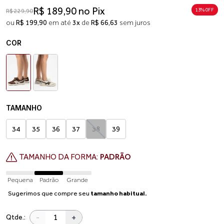
R$ 189,90 no Pix
13% 0FF
R$ 229,90
ou
R$ 199,90
em até
3x
de
R$ 66,63
sem juros
COR
TAMANHO
34
35
36
37
38
39
TAMANHO DA FORMA:
PADRÃO
Pequena
Padrão
Grande
Sugerimos que compre seu
tamanho habitual.
-
+
Qtde.: