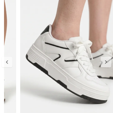
enquanto o fechamento em cadarço proporciona ajuste seguro e
confortável aos pés.
Ideal para usar com jeans, alfaiataria, vestidos ou looks casuais,
esse tênis é uma opção prática e estilosa para todas as estações.
Detalhes do produto:
Material externo: Camurça
Cor: Marrom com off white
Modelo: Tênis casual feminino
Fechamento: Cadarço
Solado: Emborrachado leve e antiderrapante
Estilo: Casual retrô esportivo
Bico: Arredondado
Palmilha: Confortável e macia