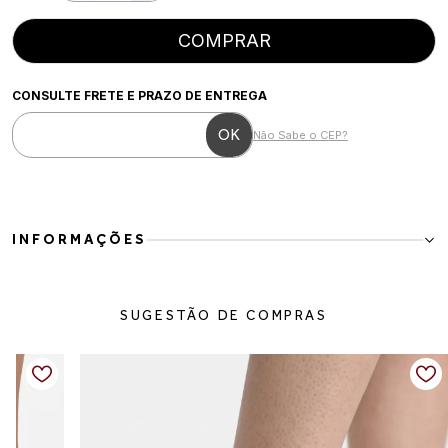
COMPRAR
CONSULTE FRETE E PRAZO DE ENTREGA
Não Sabe o CEP?
INFORMAÇÕES
Tênis Feminino Casual em Camurça Marrom com Off White
O Tênis Feminino Casual em Camurça Marrom com Off White é a
SUGESTÃO DE COMPRAS
combinação perfeita entre conforto, estilo e versatilidade para o
dia a dia. Com design retrô esportivo e combinação elegante de
cores neutras, o modelo traz um visual moderno e fácil de combinar
com diferentes produções.
Produzido em camurça com acabamento macio, possui detalhes em
off white que destacam o visual do tênis e deixam a composição
ainda mais sofisticada. O solado leve garante conforto ao caminhar,